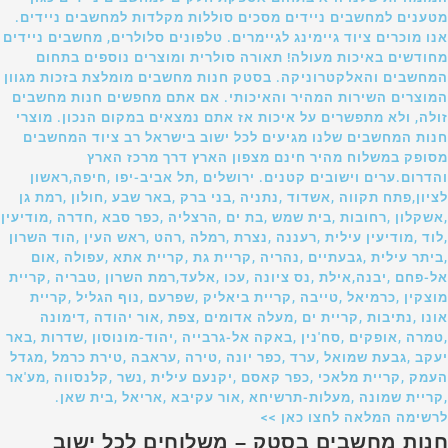
מטענים למחשבים ניידים מסכים סוללות מקלדות למחשבים ניידים.
אנו מוכרים ציוד גיימינג לגיימרים. טלפונים סלולרים, מחשבים ניידים
מחודשים באיכות מעולה! תאורה סולרית ומוצרים נוספים בתחום
המחשבים והאלקטרוניקה. בסטק חנות מחשבים מומלצת בזכות מגוון
המוצרים השירות המהיר והאיכותי. אם אתם מחפשים חנות מחשבים
זולה, ולא מתפשרים על איכות אז אתם נמצאים במקום הנכון. מוצרי
חנות המחשבים שלנו מגיעים לכל ישוב בישראל רב ציוד המחשבים
מסופק במשלוח מהיר חינם מצפון הארץ דרך מרכז הארץ
והדרום.ערים וישובים קטנים. ירושלים ,תל אביב-יפו ,חיפה,ראשון
לציון,פתח תקווה ,אשדוד ,נתניה ,בני ברק ,באר שבע ,חולון ,רמת גן
,אשקלון ,רחובות ,בית שמש ,בת ים ,הרצליה ,כפר סבא ,חדרה ,מודיעין
,לוד ,מודיעין עילית ,רעננה ,נצרת ,רמלה ,רהט ,ראש העין ,הוד השרון
,ביתר עילית ,גבעתיים ,נהריה ,קריית גת ,קריית אתא ,עפולה ,אום
אל-פחם ,יבנה,אילת ,נס ציונה ,עכו ,אלעד,רמת השרון ,טבריה ,קריית
מוצקין ,כרמיאל ,טייבה ,קריית ביאליק ,שפרעם ,נוף הגליל ,קריית
אונו ,נתיבות ,קריית ים ,מעלה אדומים ,צפת ,אור יהודה ,דימונה
,טמרה ,אופקים ,סח'נין ,באקה אל-גרבייה ,יהוד-מונוסון ,שדרות ,באר
יעקב ,גבעת שמואל ,ערד ,כפר יונה ,טירה ,עראבה ,טירת כרמל ,מגדל
העמק ,קריית מלאכי ,כפר קאסם ,יקנעם עילית ,נשר ,קלנסווה ,מע'אר
,קריית שמונה ,מעלות-תרשיחא ,אור עקיבא ,אריאל ,בית שאן.
לרשימה המלאה לחצו כאן >>
חנות מחשבים בסטק – משלוחים לכל ישוב