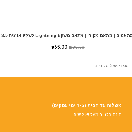
תאמים | מתאם מקורי | מתאם משקע Lightning לשקע אוזניה 3.5
המחיר
המחיר
₪
65.00
₪
85.00
המקורי
הנוכחי
היה:
הוא:
₪65.00.
₪85.00.
מוצרי אפל מקוריים
משלוח עד הבית (1-5 ימי עסקים)
חינם בקנייה מעל 299 ש"ח