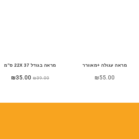
מראה עגולה +מאוורר
מראה בגודל 22X 37 ס”מ
55.00
₪
המחיר
35.00
₪
המחיר
₪
39.00
המקורי
הנוכח
היה:
הוא:
5.00.
₪39.00.