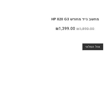
מחשב נייד מחודש HP 820 G3
המחיר
המחיר
₪
1,399.00
₪
1,890.00
המקורי
הנוכחי
היה:
הוא:
₪1,399.00.
₪1,890.00.
אזל המלאי