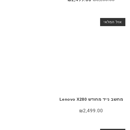
המקורי
הנוכחי
היה:
הוא:
₪2,499.00.
₪3,200.00.
אזל המלאי
מחשב נייד מחודש Lenovo X280
₪
2,499.00