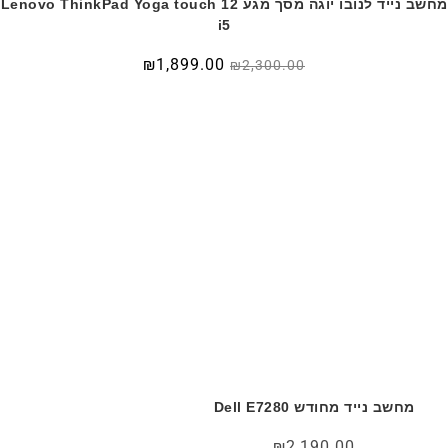
מחשב נייד לנובו יוגה מסך מגע Lenovo ThinkPad Yoga touch 12
i5
המחיר
המחיר
₪
1,899.00
₪
2,300.00
המקורי
הנוכחי
היה:
הוא:
₪1,899.00.
₪2,300.00.
מחשב נייד מחודש Dell E7280
₪
2,190.00