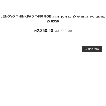
מחשב נייד מחודש לנובו מסך מגע LENOVO THINKPAD T480 8GB
i5 8350
המחיר
המחיר
₪
2,350.00
₪
3,200.00
המקורי
הנוכחי
היה:
הוא:
₪2,350.00.
₪3,200.00.
אזל המלאי