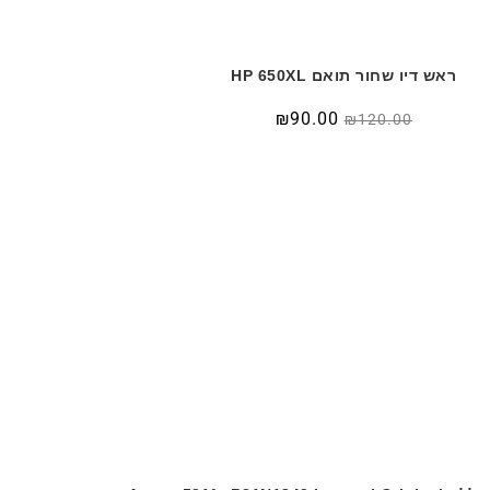
ראש דיו שחור תואם HP 650XL
המחיר
המחיר
₪
90.00
₪
120.00
המקורי
הנוכחי
היה:
הוא:
₪90.00.
₪120.00.