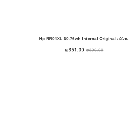
ה Hp RR04XL 60.76wh Internal Original
המחיר
המחיר
351.00
₪
₪
390.00
המקורי
הנוכחי
היה:
הוא:
₪390.00.
₪450.00.