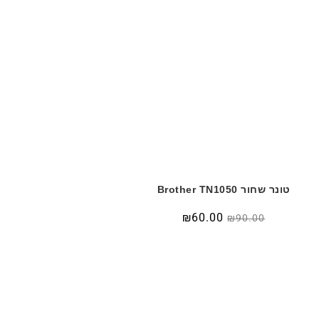
טונר ‏שחור Brother TN1050
המחיר
המחיר
₪
60.00
₪
90.00
המקורי
הנוכחי
היה:
הוא:
₪60.00.
₪90.00.