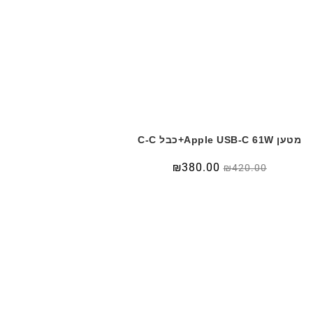
מטען Apple USB-C 61W+כבל C-C
המחיר
המחיר
₪
380.00
₪
420.00
המקורי
הנוכחי
היה:
הוא:
₪380.00.
₪420.00.