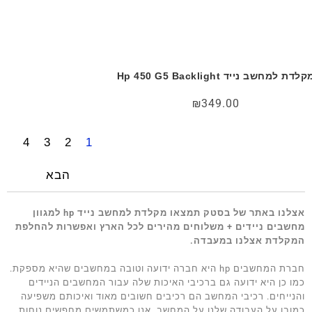
קלדת למחשב נייד Hp 450 G5 Backlight
₪
349.00
4
3
2
1
הבא
אצלנו באתר של בסטק תמצאו מקלדת למחשב נייד hp למגוון
מחשבים ניידים + משלוחים מהירים לכל הארץ ואפשרות להחלפת
המקלדת אצלנו במעבדה.
חברת המחשבים hp היא חברה ידועה וטובה במחשבים שהיא מספקת.
כמו כן היא ידועה גם ברכיבי האיכות שלה עבור המחשבים הניידים
והנייחים. רכיבי המחשב הם רכיבים חשובים מאוד ואיכותם משפיעה
כמובן על העבודה שלנו על המחשב. אנו כמשתמשים מחפשים נוחות