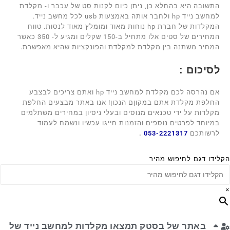
התשובה היא בהחלא כן, ניתן כיום לקנות סט של עכבר ו- מקלדת
למחשב נייד hp ולחבר אותה באמצעות usb לכל מחשב נייד.
המקלדות של חברת hp נוחות מאוד ומומלץ מאוד לנסות. טווח
המחירים של סטים אלו מתחיל ב-150 שקלים ומגיע ל- 350 כאשר
המחיר משתנה בין מקלדת למקלדת והפונקציות שהיא מאפשרת.
לסיכום :
אם נהרסה לכם מקלדת למחשב נייד hp ואתם צריכים לבצבע
החלפת מקלדת אתם במקוןם הנכון! אנו באתר מבצעים החלפת
מקלדות על ידי טכנאים מנוסים ובעלי ניסיון במחירים משתלמים
במיוחד לפרטים נוספים והזמנות חייגו עכשיו ונשמח לעמוד
לרשותכם
053-2221317
.
הקלידו דגם לחיפוש מהיר
×
באתר של בסטק תמצאו מקלדות למחשב נייד של