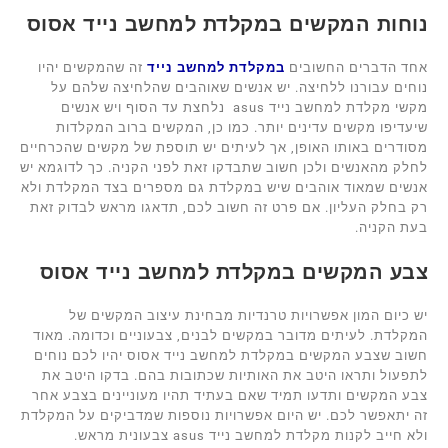
נוחות המקשים במקלדת למחשב נייד אסוס
אחד הדברים החשובים
במקלדת למחשב נייד
זה שהמקשים יהיו
נוחים עבורנו ללחיצה. יש אנשים שאוהבים שהלחיצה שלהם על
מקשי מקלדת למחשב נייד asus נלחצת עד הסוף ויש אנשים
שיעדיפו מקשים עדינים יותר. כמו כן, המקשים ברוב המקלדות
מסודרים באותו האופן, אך לעיתים יש תוספת של מקשים שהכרחיים
לחלק מהאנשים ולכן חשוב שתבדקו זאת לפני הקניה. כך לדוגמא יש
אנשים שמאוד אוהבים שיש במקלדת גם מספרים בצד המקלדת ולא
רק בחלק העליון. אם פרט זה חשוב לכם, תדאגו מראש לבדוק זאת
בעת הקניה.
צבע המקשים במקלדת למחשב נייד אסוס
יש כיום המון אפשרויות טרנדיות מבחינת עיצוב המקשים של
המקלדת. לעיתים מדובר במקשים לבנים, צבעוניים וכדומה. מאוד
חשוב שצבע המקשים במקלדת למחשב נייד אסוס יהיו לכם נוחים
לתפעול ותראו היטב את האותיות שכתובות בהם. בדקו היטב את
צבע המקשים ותדעו תמיד שאם בעתיד תהיו מעוניינים בצבע אחר
זה יתאפשר לכם. יש היום אפשרויות נוספות שמדביקים על המקלדת
ולא חייב לקנות מקלדת למחשב נייד asus צבעונית מראש.