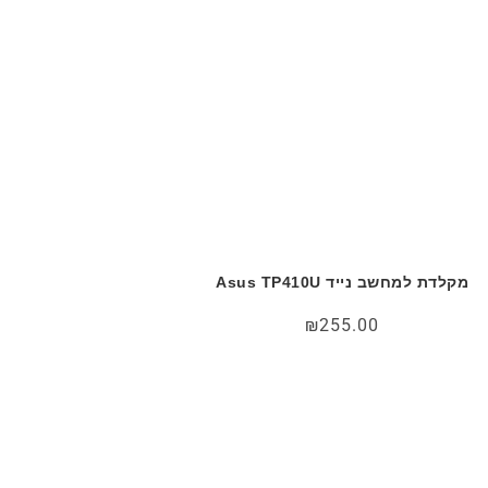
מקלדת למחשב נייד Asus TP410U
₪
255.00