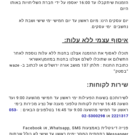
הזמנות שיתקבלו עד 16:00 יאספו על ידי חברת השליחויות באותו
היום
יום עסקים הינו: מיום ראשון עד יום חמישי ימי שישי ושבת לא
נחשבים ימי עסקים.
איסוף עצמי ללא עלות:
תוכלו לאסוף את ההזמנה אצלנו בחנות ללא עלות נוספת לאחר
התשלום או שתוכלו לשלם אצלנו בחנות במזומן\אשראי
כתובת החנות : תלתן 137 מושב אורה ירושלים או לכתוב ב- waze
“בסטק”
שירות לקוחות:
לשירותכם בשעות הפעילות ימי ראשון עד חמישי מהשעה 9:00 ועד
השעה 16:45 שירות לקוחות טלפוני מענה של נציג מכירות בימי
ראשון עד חמישי מהשעה 9:00 עד 16:45 בטלפונים הבאים :
053-
2221317
או
02-5300298
פנייה דיגיטלית באמצעות Whatsapp, SMS, או Facebook
Messanger בתחתית המסך ימים ראשון עד שישי לא כולל שבתות