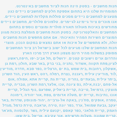
חנות מחשבים - בסטק הינה חנות לציוד מחשבים באינטרנט.
המומחיות שלנו היא בתחום אספקת חלקים למחשבים ניידים כגון
מטענים למחשבים ניידים מסכים סוללות מקלדות למחשבים ניידים.
אנו מוכרים ציוד גיימינג לגיימרים. טלפונים סלולרים, מחשבים ניידים
מחודשים באיכות מעולה! תאורה סולרית ומוצרים נוספים בתחום
המחשבים והאלקטרוניקה. בסטק חנות מחשבים מומלצת בזכות מגוון
המוצרים השירות המהיר והאיכותי. אם אתם מחפשים חנות מחשבים
זולה, ולא מתפשרים על איכות אז אתם נמצאים במקום הנכון. מוצרי
חנות המחשבים שלנו מגיעים לכל ישוב בישראל רב ציוד המחשבים
מסופק במשלוח מהיר חינם מצפון הארץ דרך מרכז הארץ
והדרום.ערים וישובים קטנים. ירושלים ,תל אביב-יפו ,חיפה,ראשון
לציון,פתח תקווה ,אשדוד ,נתניה ,בני ברק ,באר שבע ,חולון ,רמת גן
,אשקלון ,רחובות ,בית שמש ,בת ים ,הרצליה ,כפר סבא ,חדרה ,מודיעין
,לוד ,מודיעין עילית ,רעננה ,נצרת ,רמלה ,רהט ,ראש העין ,הוד השרון
,ביתר עילית ,גבעתיים ,נהריה ,קריית גת ,קריית אתא ,עפולה ,אום
אל-פחם ,יבנה,אילת ,נס ציונה ,עכו ,אלעד,רמת השרון ,טבריה ,קריית
מוצקין ,כרמיאל ,טייבה ,קריית ביאליק ,שפרעם ,נוף הגליל ,קריית
אונו ,נתיבות ,קריית ים ,מעלה אדומים ,צפת ,אור יהודה ,דימונה
,טמרה ,אופקים ,סח'נין ,באקה אל-גרבייה ,יהוד-מונוסון ,שדרות ,באר
יעקב ,גבעת שמואל ,ערד ,כפר יונה ,טירה ,עראבה ,טירת כרמל ,מגדל
העמק ,קריית מלאכי ,כפר קאסם ,יקנעם עילית ,נשר ,קלנסווה ,מע'אר
,קריית שמונה ,מעלות-תרשיחא ,אור עקיבא ,אריאל ,בית שאן.