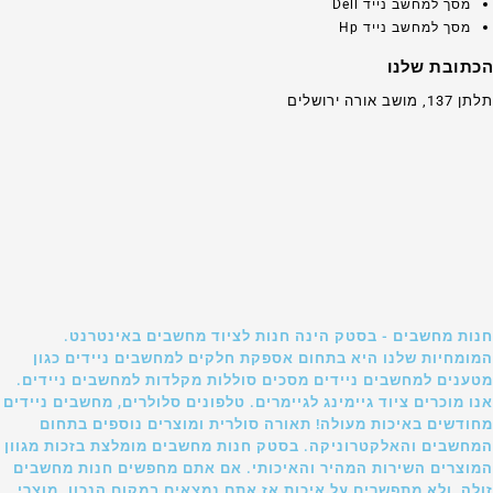
מסך למחשב נייד Dell
מסך למחשב נייד Hp
הכתובת שלנו
תלתן 137, מושב אורה ירושלים
חנות מחשבים - בסטק הינה חנות לציוד מחשבים באינטרנט.
המומחיות שלנו היא בתחום אספקת חלקים למחשבים ניידים כגון
מטענים למחשבים ניידים מסכים סוללות מקלדות למחשבים ניידים.
אנו מוכרים ציוד גיימינג לגיימרים. טלפונים סלולרים, מחשבים ניידים
מחודשים באיכות מעולה! תאורה סולרית ומוצרים נוספים בתחום
המחשבים והאלקטרוניקה. בסטק חנות מחשבים מומלצת בזכות מגוון
המוצרים השירות המהיר והאיכותי. אם אתם מחפשים חנות מחשבים
זולה, ולא מתפשרים על איכות אז אתם נמצאים במקום הנכון. מוצרי