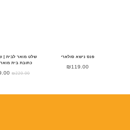
פנס נישא סולארי
שלט מואר לבית | 
כתובת בית מואר 
₪
119.00
המחי
9.00
₪
220.00
המקור
היה:
0.00.