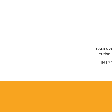
שלט מספר
סולארי
ר
המחיר
₪
17
י
הנוכחי
הוא:
₪179.00.
₪22