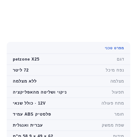
מפרט טכני
דגם
petzone X25
נפח מיכל
72 ליטר
מצלמה
ללא מצלמה
תפעול
ניקוי ושליטה מהאפליקציה
מתח פעולה
12V · כולל שנאי
חומר
פלסטיק ABS עמיד
שפת ממשק
עברית ואנגלית
מידות
62 × 49 × 58.9 ס”מ