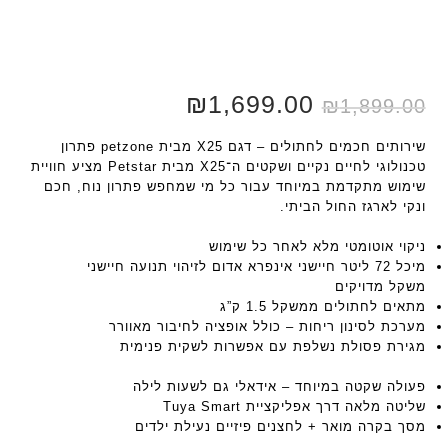
המחיר
1,699.00
₪
המחיר
₪
1,899.00
המקורי
הנוכחי
היה:
הוא:
₪1,699.00.
₪1,899.00.
שירותים חכמים לחתולים – דגם X25 מבית petzone פתרון
טכנולוגי לחיים נקיים ושקטים ה־X25 מבית Petstar מציע חוויית
שימוש מתקדמת במיוחד עבור כל מי שמחפש פתרון נוח, חכם
ונקי לארגז החול הביתי.
ניקוי אוטומטי מלא לאחר כל שימוש
מיכל 72 ליטר חיישני אינפרא אדום לזיהוי תנועה חיישני
משקל מדויקים
מתאים לחתולים ממשקל 1.5 ק”ג
מערכת לסינון ריחות – כולל אופציה לחיבור מאוורר
מגירת פסולת נשלפת עם אפשרות לשקית פנימית
פעולה שקטה במיוחד – אידאלי גם לשעות לילה
שליטה מלאה דרך אפליקציית Tuya Smart
מסך בקרה מואר + לחצנים פיזיים נעילת ילדים