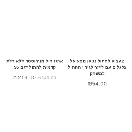
צעצוע לחתול נטען נוסע על
ארגז חול מנירוסטה ללא דלת
גלגלים עם לייזר לגירוי החתול
קדמית לחתול דגם S5
למשחק
המחיר
המחיר
₪
219.00
₪
249.00
המקורי
הנוכחי
₪
54.00
היה:
הוא:
19.00.
₪249.00.