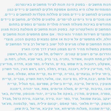
חנות מחשבים - בסטק הינה חנות לציוד מחשבים באינטרנט.
המומחיות שלנו היא בתחום אספקת חלקים למחשבים ניידים כגון
מטענים למחשבים ניידים מסכים סוללות מקלדות למחשבים ניידים.
אנו מוכרים ציוד גיימינג לגיימרים. טלפונים סלולרים, מחשבים ניידים
מחודשים באיכות מעולה! תאורה סולרית ומוצרים נוספים בתחום
המחשבים והאלקטרוניקה. בסטק חנות מחשבים מומלצת בזכות מגוון
המוצרים השירות המהיר והאיכותי. אם אתם מחפשים חנות מחשבים
זולה, ולא מתפשרים על איכות אז אתם נמצאים במקום הנכון. מוצרי
חנות המחשבים שלנו מגיעים לכל ישוב בישראל רב ציוד המחשבים
מסופק במשלוח מהיר חינם מצפון הארץ דרך מרכז הארץ
והדרום.ערים וישובים קטנים. ירושלים ,תל אביב-יפו ,חיפה,ראשון
לציון,פתח תקווה ,אשדוד ,נתניה ,בני ברק ,באר שבע ,חולון ,רמת גן
,אשקלון ,רחובות ,בית שמש ,בת ים ,הרצליה ,כפר סבא ,חדרה ,מודיעין
,לוד ,מודיעין עילית ,רעננה ,נצרת ,רמלה ,רהט ,ראש העין ,הוד השרון
,ביתר עילית ,גבעתיים ,נהריה ,קריית גת ,קריית אתא ,עפולה ,אום
אל-פחם ,יבנה,אילת ,נס ציונה ,עכו ,אלעד,רמת השרון ,טבריה ,קריית
מוצקין ,כרמיאל ,טייבה ,קריית ביאליק ,שפרעם ,נוף הגליל ,קריית
אונו ,נתיבות ,קריית ים ,מעלה אדומים ,צפת ,אור יהודה ,דימונה
,טמרה ,אופקים ,סח'נין ,באקה אל-גרבייה ,יהוד-מונוסון ,שדרות ,באר
יעקב ,גבעת שמואל ,ערד ,כפר יונה ,טירה ,עראבה ,טירת כרמל ,מגדל
העמק ,קריית מלאכי ,כפר קאסם ,יקנעם עילית ,נשר ,קלנסווה ,מע'אר
,קריית שמונה ,מעלות-תרשיחא ,אור עקיבא ,אריאל ,בית שאן.