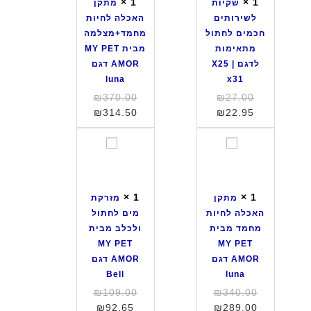
×
1
×
1
שקיות
מתקן
ת
ה
לשירותים
האכלה לחיות
ל
א
חכמים לחתול
מחמד+מצלמה
ש
כ
מתאימות
מבית MY PET
י
ל
לדגם X25 |
AMOR דגם
ר
ה
luna
x31
ו
ל
המחיר
המחיר
₪
370.00
₪
27.00
ת
ח
המחיר
המקורי
המחיר
המקורי
₪
314.50
₪
22.95
י
י
היה:
הנוכחי
היה:
הנוכחי
ם
ו
הוא:
₪27.00.
הוא:
₪370.00.
מ
מ
ח
ת
₪314.50.
₪22.95.
ת
ז
כ
מ
ק
ר
מ
ח
ן
ק
י
מ
×
1
×
1
מתקן
מזרקת
ה
ת
ם
ד
האכלה לחיות
מים לחתול
א
מ
ל
+
מחמד מבית
ולכלב מבית
כ
י
ח
מ
MY PET
MY PET
ל
ם
ת
צ
AMOR דגם
AMOR דגם
ה
ל
ו
ל
Bell
luna
ל
ח
ל
מ
המחיר
המחיר
₪
109.00
₪
340.00
ח
ת
מ
ה
המחיר
המקורי
המחיר
המקורי
₪
92.65
₪
289.00
י
ו