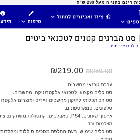
ינם בקנייה מעל 299 ש"ח
ציוד ואביזרים לחתול
טיפוח
מידע
וספים
 סט מברגים קטנים לטכנאי ביטים
ם לטכנאי ביטים
המחיר
219.00
₪
המחיר
₪
259.00
המקורי
הנוכחי
היה:
הוא:
₪219.00.
₪259.00.
ערכת טכנאי מחשבים.
סט כלים מקצועי לטכנאי אלקטרוניקה, מחשבים.
סט רב תכליתי לתיקון מחשבים ניידים ומוצרים אלקטרונ
טלפונים, סמארטפונים,
אייפון, שעונים, PS4, טאבלטים, קונסולות משחקים, צ
מצלמות וכו’.
סט כלים שימושי בעת החלפת מסכים סוללות ומקלדות
ניידים.