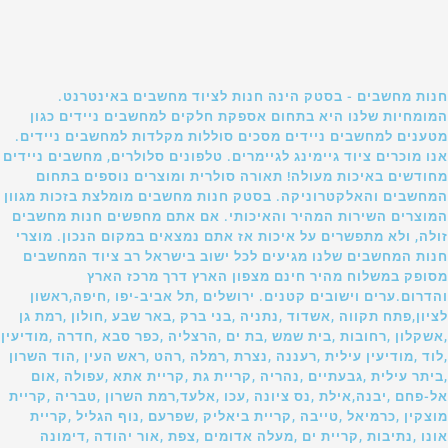
חנות מחשבים - בסטק הינה חנות לציוד מחשבים באינטרנט.
המומחיות שלנו היא בתחום אספקת חלקים למחשבים ניידים כגון
מטענים למחשבים ניידים מסכים סוללות מקלדות למחשבים ניידים.
אנו מוכרים ציוד גיימינג לגיימרים. טלפונים סלולרים, מחשבים ניידים
מחודשים באיכות מעולה! תאורה סולרית ומוצרים נוספים בתחום
המחשבים והאלקטרוניקה. בסטק חנות מחשבים מומלצת בזכות מגוון
המוצרים השירות המהיר והאיכותי. אם אתם מחפשים חנות מחשבים
זולה, ולא מתפשרים על איכות אז אתם נמצאים במקום הנכון. מוצרי
חנות המחשבים שלנו מגיעים לכל ישוב בישראל רב ציוד המחשבים
מסופק במשלוח מהיר חינם מצפון הארץ דרך מרכז הארץ
והדרום.ערים וישובים קטנים. ירושלים ,תל אביב-יפו ,חיפה,ראשון
לציון,פתח תקווה ,אשדוד ,נתניה ,בני ברק ,באר שבע ,חולון ,רמת גן
,אשקלון ,רחובות ,בית שמש ,בת ים ,הרצליה ,כפר סבא ,חדרה ,מודיעין
,לוד ,מודיעין עילית ,רעננה ,נצרת ,רמלה ,רהט ,ראש העין ,הוד השרון
,ביתר עילית ,גבעתיים ,נהריה ,קריית גת ,קריית אתא ,עפולה ,אום
אל-פחם ,יבנה,אילת ,נס ציונה ,עכו ,אלעד,רמת השרון ,טבריה ,קריית
מוצקין ,כרמיאל ,טייבה ,קריית ביאליק ,שפרעם ,נוף הגליל ,קריית
אונו ,נתיבות ,קריית ים ,מעלה אדומים ,צפת ,אור יהודה ,דימונה