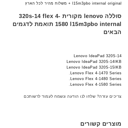
ע
ם
l15m3pbo internal original + משלוח מהיר לכל הארץ
n
ם
ח
t
ח
ר
סוללה lenovo מקורית 320s-14 flex 4-
e
ר
י
1580 l15m3pbo internal תואמת לדגמים
c
י
ט
h
הבאים
ט
ה
ד
ה
ב
ג
ב
ע
ם
ע
ב
W
Lenovo IdeaPad 320S-14
ב
ר
Lenovo IdeaPad 320S-14IKB
K
ר
י
Lenovo IdeaPad 320S-15IKB
8
י
ת
Lenovo Flex 4-1470 Series.
9
ת
Lenovo Flex 4-1480 Series.
5
Lenovo Flex 4-1580 Series.
ע
ם
צריכים עזרה? שלחו לנו הודעה ונשמח לעמוד לרשותכם
ח
ר
י
ט
מוצרים קשורים
ה