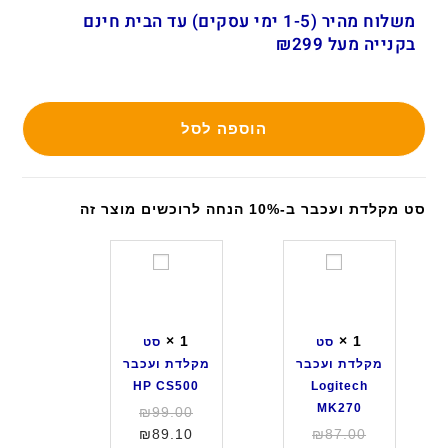
משלוח מהיר (1-5 ימי עסקים) עד הבית חינם
בקנייה מעל ₪299
הוספה לסל
סט מקלדת ועכבר ב-10% הנחה לרוכשים מוצר זה
ס
ס
ט
ט
מ
מ
ק
ק
×
1
×
1
סט
סט
ל
ל
מקלדת ועכבר
מקלדת ועכבר
ד
ד
HP CS500
Logitech
ת
ת
MK270
המחיר
₪
99.00
ו
ו
המחיר
המחיר
המקורי
₪
89.10
₪
87.00
ע
ע