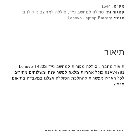
ר
י
י
h
c
מק"ט:
1544
ט
א
h
ד
קטגוריות:
סוללה למחשב נייד
,
סוללה למחשב נייד לנובו
ה
פ
תגית:
Lenovo Laptop Battery
ד
ג
ב
ו
ג
ם
ע
ר
ם
W
ב
מ
K
W
ר
ב
8
K
י
י
תיאור
9
8
ת
ת
5
9
F
5
ע
תיאור מחבר : סוללה מקורית למחשב נייד Lenovo T480S
a
ע
ם
01AV4781 כולל אחריות מלאה למשך שנה ומשלוחים מהירים
n
ם
ח
לכל הארץ! אפשרות להחלפת הסוללה אצלנו במעבדה בתיאום
t
ח
ר
מראש.
e
ר
י
c
י
ט
h
ט
ה
ד
ה
ב
ג
ב
ע
ם
ע
ב
W
ב
ר