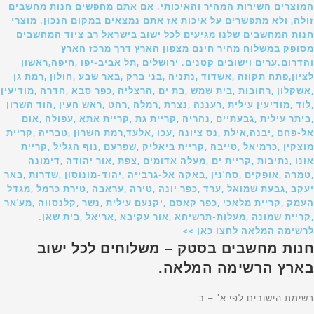
המוצרים השירות המהיר והאיכותי. אם אתם מחפשים חנות מחשבים
זולה, ולא מתפשרים על איכות אז אתם נמצאים במקום הנכון. מוצרי
חנות המחשבים שלנו מגיעים לכל ישוב בישראל רב ציוד המחשבים
מסופק במשלוח מהיר חינם מצפון הארץ דרך מרכז הארץ
והדרום.ערים וישובים קטנים. ירושלים ,תל אביב-יפו ,חיפה,ראשון
לציון,פתח תקווה ,אשדוד ,נתניה ,בני ברק ,באר שבע ,חולון ,רמת גן
,אשקלון ,רחובות ,בית שמש ,בת ים ,הרצליה ,כפר סבא ,חדרה ,מודיעין
,לוד ,מודיעין עילית ,רעננה ,נצרת ,רמלה ,רהט ,ראש העין ,הוד השרון
,ביתר עילית ,גבעתיים ,נהריה ,קריית גת ,קריית אתא ,עפולה ,אום
אל-פחם ,יבנה,אילת ,נס ציונה ,עכו ,אלעד,רמת השרון ,טבריה ,קריית
מוצקין ,כרמיאל ,טייבה ,קריית ביאליק ,שפרעם ,נוף הגליל ,קריית
אונו ,נתיבות ,קריית ים ,מעלה אדומים ,צפת ,אור יהודה ,דימונה
,טמרה ,אופקים ,סח'נין ,באקה אל-גרבייה ,יהוד-מונוסון ,שדרות ,באר
יעקב ,גבעת שמואל ,ערד ,כפר יונה ,טירה ,עראבה ,טירת כרמל ,מגדל
העמק ,קריית מלאכי ,כפר קאסם ,יקנעם עילית ,נשר ,קלנסווה ,מע'אר
,קריית שמונה ,מעלות-תרשיחא ,אור עקיבא ,אריאל ,בית שאן.
לרשימה המלאה לחצו כאן >>
חנות מחשבים בסטק – משלוחים לכל ישוב
בארץ הרשימה המלאה.
רשימת הישובים לפי א’ – ב