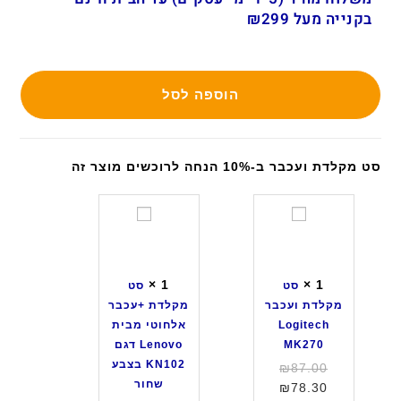
בקנייה מעל ₪299
הוספה לסל
סט מקלדת ועכבר ב-10% הנחה לרוכשים מוצר זה
ס
ס
ט
ט
מ
מ
ק
ק
×
1
×
1
סט
סט
ל
ל
מקלדת ועכבר
מקלדת +עכבר
ד
ד
Logitech
אלחוטי מבית
ת
ת
MK270
Lenovo דגם
ו
+
KN102 בצבע
המחיר
₪
87.00
ע
ע
שחור
המחיר
המקורי
₪
78.30
כ
כ