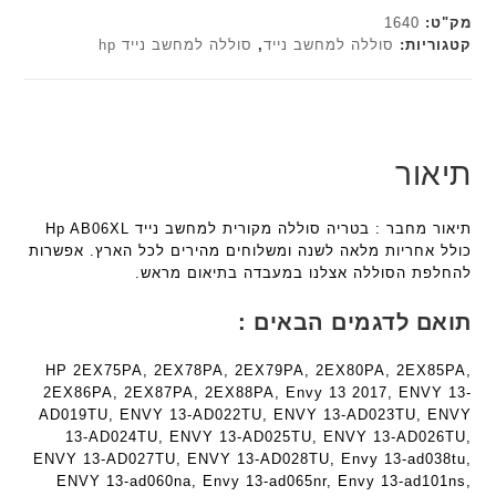
ר
י
h
c
מק"ט:
1640
י
א
h
ד
קטגוריות:
סוללה למחשב נייד
,
סוללה למחשב נייד hp
ט
פ
ד
ג
ה
ו
ג
ם
ב
ר
ם
W
ע
מ
K
W
ב
ב
8
K
תיאור
ר
י
9
8
י
ת
5
9
ת
תיאור מחבר : בטריה סוללה מקורית למחשב נייד Hp AB06XL
F
5
ע
כולל אחריות מלאה לשנה ומשלוחים מהירים לכל הארץ. אפשרות
a
ע
ם
להחלפת הסוללה אצלנו במעבדה בתיאום מראש.
n
ם
ח
t
ח
ר
תואם לדגמים הבאים :
e
ר
י
c
י
ט
HP 2EX75PA, 2EX78PA, 2EX79PA, 2EX80PA, 2EX85PA,
h
ט
ה
2EX86PA, 2EX87PA, 2EX88PA, Envy 13 2017, ENVY 13-
ד
ה
ב
AD019TU, ENVY 13-AD022TU, ENVY 13-AD023TU, ENVY
ג
ב
ע
13-AD024TU, ENVY 13-AD025TU, ENVY 13-AD026TU,
ם
ע
ב
ENVY 13-AD027TU, ENVY 13-AD028TU, Envy 13-ad038tu,
W
ENVY 13-ad060na, Envy 13-ad065nr, Envy 13-ad101ns,
ב
ר