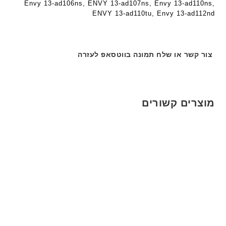
K
Envy 13-ad106ns, ENVY 13-ad107ns, Envy 13-ad110ns,
ר
י
8
ENVY 13-ad110tu, Envy 13-ad112nd
י
ת
9
ת
5
ע
צור קשר או שלח תמונה בווטסאפ לעזרה
ם
ח
ר
י
מוצרים קשורים
ט
ה
ב
ע
ב
ר
י
ת