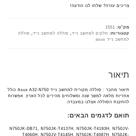
הוא:
₪179.00.
ח
צריכים עזרה? שלחו לנו הודעה!
n
n
₪161.10.
ו
t
t
ט
e
e
י
c
c
מק"ט:
1551
ב
h
h
קטגוריות:
חלקים למחשב נייד
,
סוללה למחשב נייד
,
סוללה
ז
למחשב נייד asus
ד
ד
'
ג
ג
מ
ם
ם
ב
W
W
י
K
K
ת
תיאור
8
8
F
9
9
a
5
5
תיאור מחבר : סוללה מקורית למחשב נייד Asus A32-N750 כולל
n
ע
ע
אחריות מלאה למשך שנה ומשלוחים מהירים לכל הארץ. אפשרות
t
ם
ם
להתקנת הסוללה אצלנו במעבדה.
e
ח
ח
c
ר
ר
תואם לדגמים הבאים:
h
י
י
ד
ט
ט
N750JK-DB71, N750JK-T4137H, N750JK-T4193H, N750JV-
ג
ה
ה
T4060H, N750JV-T4145H, N750JK-T4087H, N750JK-