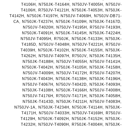
ם
ב
ב
T4106H, N750JK-T4164H, N750JV-T4005H, N750JV-
W
ע
ע
T4106H, R750JV-T4121H, N750JK-T4053H, N750JK-
K
T4142H, N750JK-T4197H, N750JV-T4069H, N750JV-DB71-
ב
ב
8
CA, N750JK-T4237H, N750JK-T4109H, N750JK-T4167D,
ר
ר
9
N750JV-T4020H, N750JV-T4195H, R750JV-T4193H,
י
י
N750JK-T4091H, N750JK-T4145H, N750JK-T4224H,
5
ת
ת
N750JV-T4095H, R750JK, N750JK-T4133H, N750JK-
ע
T4185D, N750JV-T4048H, N750JV-T4221H, R750JV-
ם
T4039H, N750JK-T4102H, N750JK-T4155H, N750JK-
ח
T4262H, N750JV-T4097H, R750JV, N750JK-T4135H,
ר
N750JK-T4188H, N750JV-T4055H, N750JV-T4141H,
י
N750JK-T4042H, N750JK-T4105H, N750JK-T4158H,
ט
N750JV-T4009H, N750JV-T4172H, R750JV-T4207H,
ה
N750JK-T4043H, N750JK-T4138H, N750JK-T4196H,
ב
N750JV-T4067H, N750JV-T4042D, N750JK-T4093H,
ע
N750JK-T4108H, N750JK-T4166H, N750JV-T4008H,
N750JV-T4176H, R750JV-T4171H, N750JK-T4058H,
ב
N750JK-T4143D, N750JK-T4211H, N750JV-T4083H,
ר
N750JV-1A, N750JK-T4234H, N750JK-T4114H, N750JK-
י
T4171H, N750JV-T4033H, N750JV-T4169H, R750JV-
ת
T4129H, N750JK-T4092H, N750JK-T4152H, N750JK-
T4232H, N750JV-T4090H, R750JK-T4004H, N750JK-