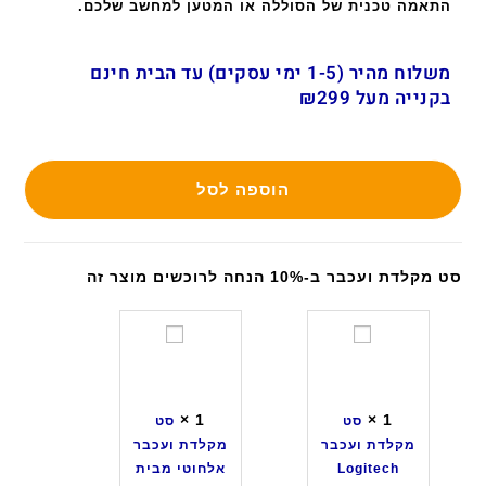
התאמה טכנית של הסוללה או המטען למחשב שלכם.
משלוח מהיר (1-5 ימי עסקים) עד הבית חינם
בקנייה מעל ₪299
הוספה לסל
סט מקלדת ועכבר ב-10% הנחה לרוכשים מוצר זה
ס
ס
ט
ט
מ
מ
ק
ק
×
1
×
1
סט
סט
ל
ל
מקלדת ועכבר
מקלדת ועכבר
ד
ד
Logitech
אלחוטי מבית
ת
ת