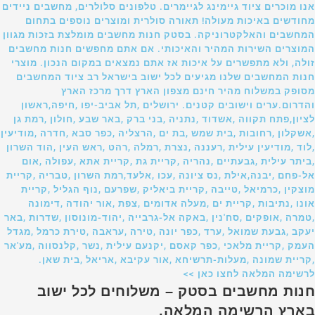
אנו מוכרים ציוד גיימינג לגיימרים. טלפונים סלולרים, מחשבים ניידים
מחודשים באיכות מעולה! תאורה סולרית ומוצרים נוספים בתחום
המחשבים והאלקטרוניקה. בסטק חנות מחשבים מומלצת בזכות מגוון
המוצרים השירות המהיר והאיכותי. אם אתם מחפשים חנות מחשבים
זולה, ולא מתפשרים על איכות אז אתם נמצאים במקום הנכון. מוצרי
חנות המחשבים שלנו מגיעים לכל ישוב בישראל רב ציוד המחשבים
מסופק במשלוח מהיר חינם מצפון הארץ דרך מרכז הארץ
והדרום.ערים וישובים קטנים. ירושלים ,תל אביב-יפו ,חיפה,ראשון
לציון,פתח תקווה ,אשדוד ,נתניה ,בני ברק ,באר שבע ,חולון ,רמת גן
,אשקלון ,רחובות ,בית שמש ,בת ים ,הרצליה ,כפר סבא ,חדרה ,מודיעין
,לוד ,מודיעין עילית ,רעננה ,נצרת ,רמלה ,רהט ,ראש העין ,הוד השרון
,ביתר עילית ,גבעתיים ,נהריה ,קריית גת ,קריית אתא ,עפולה ,אום
אל-פחם ,יבנה,אילת ,נס ציונה ,עכו ,אלעד,רמת השרון ,טבריה ,קריית
מוצקין ,כרמיאל ,טייבה ,קריית ביאליק ,שפרעם ,נוף הגליל ,קריית
אונו ,נתיבות ,קריית ים ,מעלה אדומים ,צפת ,אור יהודה ,דימונה
,טמרה ,אופקים ,סח'נין ,באקה אל-גרבייה ,יהוד-מונוסון ,שדרות ,באר
יעקב ,גבעת שמואל ,ערד ,כפר יונה ,טירה ,עראבה ,טירת כרמל ,מגדל
העמק ,קריית מלאכי ,כפר קאסם ,יקנעם עילית ,נשר ,קלנסווה ,מע'אר
,קריית שמונה ,מעלות-תרשיחא ,אור עקיבא ,אריאל ,בית שאן.
לרשימה המלאה לחצו כאן >>
חנות מחשבים בסטק – משלוחים לכל ישוב
בארץ הרשימה המלאה.