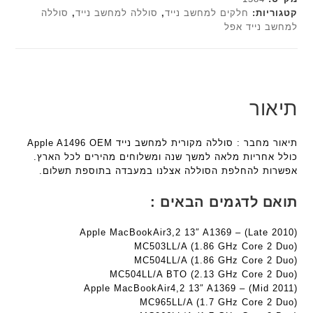
ט
ב
h
h
קטגוריות:
חלקים למחשב נייד
,
סוללה למחשב נייד
,
סוללה
ה
ז
למחשב נייד אפל
ד
ד
ב
'
ג
ג
ע
מ
ם
ם
ב
ב
W
W
ר
י
K
K
י
ת
תיאור
8
8
ת
F
9
9
a
5
5
תיאור מחבר : סוללה מקורית למחשב נייד Apple A1496 OEM
n
ע
ע
כולל אחריות מלאה למשך שנה ומשלוחים מהירים לכל הארץ.
t
ם
ם
אפשרות להחלפת הסוללה אצלנו במעבדה בתוספת תשלום.
e
ח
ח
c
ר
ר
תואם לדגמים הבאים :
h
י
י
ד
ט
ט
Apple MacBookAir3,2 13″ A1369 – (Late 2010)
ג
ה
ה
MC503LL/A (1.86 GHz Core 2 Duo)
ם
ב
ב
MC504LL/A (1.86 GHz Core 2 Duo)
W
ע
ע
MC504LL/A BTO (2.13 GHz Core 2 Duo)
K
Apple MacBookAir4,2 13″ A1369 – (Mid 2011)
ב
ב
8
MC965LL/A (1.7 GHz Core 2 Duo)
ר
ר