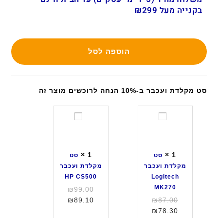
בקנייה מעל ₪299
הוספה לסל
סט מקלדת ועכבר ב-10% הנחה לרוכשים מוצר זה
ס
ס
ט
ט
מ
מ
ק
ק
×
1
×
1
סט
סט
ל
ל
מקלדת ועכבר
מקלדת ועכבר
ד
ד
HP CS500
Logitech
ת
ת
MK270
המחיר
₪
99.00
ו
ו
המחיר
המחיר
המקורי
₪
89.10
₪
87.00
ע
ע
המחיר
המקורי
היה:
הנוכחי
₪
78.30
כ
כ