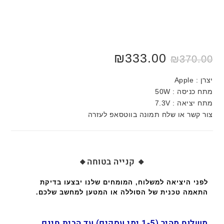
המחיר
המחיר
333.00
₪
₪
370.00
המקורי
הנוכחי
היה:
הוא:
₪370.00.
₪420.00.
יצרן : Apple
מתח כניסה : 50W
מתח יציאה : 7.3V
צור קשר או שלח תמונה בווטסאפ לעזרה
🔸 קנייה בטוחה🔸
לפני היציאה למשלוח, המומחים שלנו יבצעו בדיקת
התאמה טכנית של הסוללה או המטען למחשב שלכם.
משלוח מהיר (1-5 ימי עסקים) עד הבית חינם