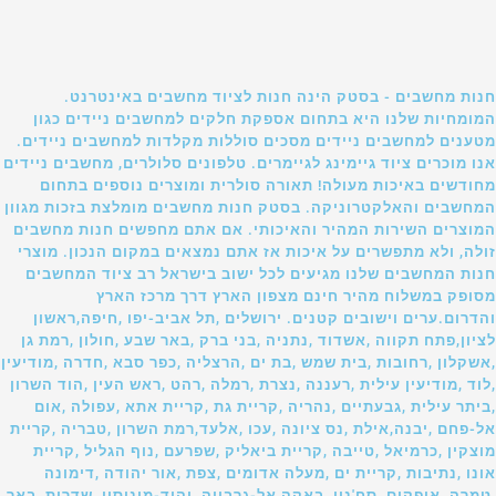
חנות מחשבים - בסטק הינה חנות לציוד מחשבים באינטרנט.
המומחיות שלנו היא בתחום אספקת חלקים למחשבים ניידים כגון
מטענים למחשבים ניידים מסכים סוללות מקלדות למחשבים ניידים.
אנו מוכרים ציוד גיימינג לגיימרים. טלפונים סלולרים, מחשבים ניידים
מחודשים באיכות מעולה! תאורה סולרית ומוצרים נוספים בתחום
המחשבים והאלקטרוניקה. בסטק חנות מחשבים מומלצת בזכות מגוון
המוצרים השירות המהיר והאיכותי. אם אתם מחפשים חנות מחשבים
זולה, ולא מתפשרים על איכות אז אתם נמצאים במקום הנכון. מוצרי
חנות המחשבים שלנו מגיעים לכל ישוב בישראל רב ציוד המחשבים
מסופק במשלוח מהיר חינם מצפון הארץ דרך מרכז הארץ
והדרום.ערים וישובים קטנים. ירושלים ,תל אביב-יפו ,חיפה,ראשון
לציון,פתח תקווה ,אשדוד ,נתניה ,בני ברק ,באר שבע ,חולון ,רמת גן
,אשקלון ,רחובות ,בית שמש ,בת ים ,הרצליה ,כפר סבא ,חדרה ,מודיעין
,לוד ,מודיעין עילית ,רעננה ,נצרת ,רמלה ,רהט ,ראש העין ,הוד השרון
,ביתר עילית ,גבעתיים ,נהריה ,קריית גת ,קריית אתא ,עפולה ,אום
אל-פחם ,יבנה,אילת ,נס ציונה ,עכו ,אלעד,רמת השרון ,טבריה ,קריית
מוצקין ,כרמיאל ,טייבה ,קריית ביאליק ,שפרעם ,נוף הגליל ,קריית
אונו ,נתיבות ,קריית ים ,מעלה אדומים ,צפת ,אור יהודה ,דימונה
,טמרה ,אופקים ,סח'נין ,באקה אל-גרבייה ,יהוד-מונוסון ,שדרות ,באר