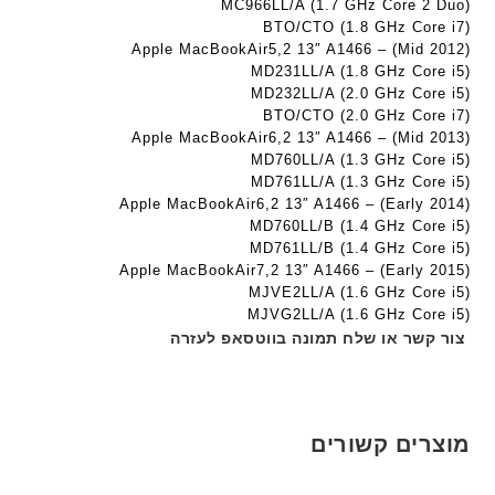
9
MC966LL/A (1.7 GHz Core 2 Duo)
י
י
BTO/CTO (1.8 GHz Core i7)
5
ת
ת
Apple MacBookAir5,2 13″ A1466 – (Mid 2012)
ע
MD231LL/A (1.8 GHz Core i5)
ם
MD232LL/A (2.0 GHz Core i5)
ח
BTO/CTO (2.0 GHz Core i7)
ר
Apple MacBookAir6,2 13″ A1466 – (Mid 2013)
י
MD760LL/A (1.3 GHz Core i5)
ט
MD761LL/A (1.3 GHz Core i5)
ה
Apple MacBookAir6,2 13″ A1466 – (Early 2014)
ב
MD760LL/B (1.4 GHz Core i5)
ע
MD761LL/B (1.4 GHz Core i5)
Apple MacBookAir7,2 13″ A1466 – (Early 2015)
ב
MJVE2LL/A (1.6 GHz Core i5)
ר
MJVG2LL/A (1.6 GHz Core i5)
י
צור קשר או שלח תמונה בווטסאפ לעזרה
ת
מוצרים קשורים