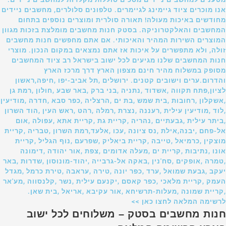
אנו מוכרים ציוד גיימינג לגיימרים. טלפונים סלולרים, מחשבים ניידים
מחודשים באיכות מעולה! תאורה סולרית ומוצרים נוספים בתחום
המחשבים והאלקטרוניקה. בסטק חנות מחשבים מומלצת בזכות מגוון
המוצרים השירות המהיר והאיכותי. אם אתם מחפשים חנות מחשבים
זולה, ולא מתפשרים על איכות אז אתם נמצאים במקום הנכון. מוצרי
חנות המחשבים שלנו מגיעים לכל ישוב בישראל רב ציוד המחשבים
מסופק במשלוח מהיר חינם מצפון הארץ דרך מרכז הארץ
והדרום.ערים וישובים קטנים. ירושלים ,תל אביב-יפו ,חיפה,ראשון
לציון,פתח תקווה ,אשדוד ,נתניה ,בני ברק ,באר שבע ,חולון ,רמת גן
,אשקלון ,רחובות ,בית שמש ,בת ים ,הרצליה ,כפר סבא ,חדרה ,מודיעין
,לוד ,מודיעין עילית ,רעננה ,נצרת ,רמלה ,רהט ,ראש העין ,הוד השרון
,ביתר עילית ,גבעתיים ,נהריה ,קריית גת ,קריית אתא ,עפולה ,אום
אל-פחם ,יבנה,אילת ,נס ציונה ,עכו ,אלעד,רמת השרון ,טבריה ,קריית
מוצקין ,כרמיאל ,טייבה ,קריית ביאליק ,שפרעם ,נוף הגליל ,קריית
אונו ,נתיבות ,קריית ים ,מעלה אדומים ,צפת ,אור יהודה ,דימונה
,טמרה ,אופקים ,סח'נין ,באקה אל-גרבייה ,יהוד-מונוסון ,שדרות ,באר
יעקב ,גבעת שמואל ,ערד ,כפר יונה ,טירה ,עראבה ,טירת כרמל ,מגדל
העמק ,קריית מלאכי ,כפר קאסם ,יקנעם עילית ,נשר ,קלנסווה ,מע'אר
,קריית שמונה ,מעלות-תרשיחא ,אור עקיבא ,אריאל ,בית שאן.
לרשימה המלאה לחצו כאן >>
חנות מחשבים בסטק – משלוחים לכל ישוב