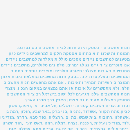
חנות מחשבים - בסטק הינה חנות לציוד מחשבים באינטרנט.
המומחיות שלנו היא בתחום אספקת חלקים למחשבים ניידים כגון
מטענים למחשבים ניידים מסכים סוללות מקלדות למחשבים ניידים.
אנו מוכרים ציוד גיימינג לגיימרים. טלפונים סלולרים, מחשבים ניידים
מחודשים באיכות מעולה! תאורה סולרית ומוצרים נוספים בתחום
המחשבים והאלקטרוניקה. בסטק חנות מחשבים מומלצת בזכות מגוון
המוצרים השירות המהיר והאיכותי. אם אתם מחפשים חנות מחשבים
זולה, ולא מתפשרים על איכות אז אתם נמצאים במקום הנכון. מוצרי
חנות המחשבים שלנו מגיעים לכל ישוב בישראל רב ציוד המחשבים
מסופק במשלוח מהיר חינם מצפון הארץ דרך מרכז הארץ
והדרום.ערים וישובים קטנים. ירושלים ,תל אביב-יפו ,חיפה,ראשון
לציון,פתח תקווה ,אשדוד ,נתניה ,בני ברק ,באר שבע ,חולון ,רמת גן
,אשקלון ,רחובות ,בית שמש ,בת ים ,הרצליה ,כפר סבא ,חדרה ,מודיעין
,לוד ,מודיעין עילית ,רעננה ,נצרת ,רמלה ,רהט ,ראש העין ,הוד השרון
,ביתר עילית ,גבעתיים ,נהריה ,קריית גת ,קריית אתא ,עפולה ,אום