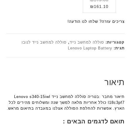
ר
ר
ת
ת
המחיר
המקורי
₪
161.10
י
א
F
F
היה:
הנוכחי
ת
ל
a
a
הוא:
₪179.00.
ח
צריכים עזרה? שלחו לנו הודעה!
n
n
₪161.10.
ו
t
t
ט
e
e
י
c
c
קטגוריות:
סוללה למחשב נייד
,
סוללה למחשב נייד לנובו
ב
h
h
תגית:
Lenovo Laptop Battery
ז
ד
ד
'
ג
ג
מ
ם
ם
ב
W
W
י
K
K
תיאור
ת
8
8
F
9
9
תיאור מחבר :בטריה סוללה למחשב נייד Lenovo s340-15iwl
a
5
5
l18c3pf7 כולל אחריות מלאה למשך שנה ומשלוחים מהירים לכל
n
ע
ע
הארץ. אפשרות להחלפת הסוללה אצלנו במעבדה בתיאום מראש.
t
ם
ם
e
ח
ח
תואם לדגמים הבאים :
c
ר
ר
h