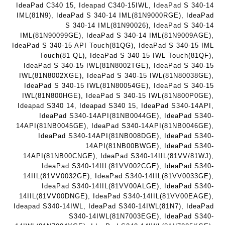
י
י
IdeaPad C340 15, Ideapad C340-15IWL, IdeaPad S 340-14
ד
ט
ט
IML(81N9), IdeaPad S 340-14 IML(81N9000RGE), IdeaPad
ג
ה
ה
S 340-14 IML(81N90026), IdeaPad S 340-14
ם
ב
ב
IML(81N90099GE), IdeaPad S 340-14 IML(81N9009AGE),
W
ע
ע
IdeaPad S 340-15 API Touch(81QG), IdeaPad S 340-15 IML
K
Touch(81 QL), IdeaPad S 340-15 IWL Touch(81QF),
ב
ב
8
IdeaPad S 340-15 IWL(81N8002TGE), IdeaPad S 340-15
ר
ר
9
IWL(81N8002XGE), IdeaPad S 340-15 IWL(81N80038GE),
י
י
IdeaPad S 340-15 IWL(81N80054GE), IdeaPad S 340-15
5
ת
ת
IWL(81N800HGE), IdeaPad S 340-15 IWL(81N800P0GE),
ע
Ideapad S340 14, Ideapad S340 15, IdeaPad S340-14API,
ם
IdeaPad S340-14API(81NB0044GE), IdeaPad S340-
ח
14API(81NB0045GE), IdeaPad S340-14API(81NB0046GE),
ר
IdeaPad S340-14API(81NB008DGE), IdeaPad S340-
י
14API(81NB00BWGE), IdeaPad S340-
ט
14API(81NB00CNGE), IdeaPad S340-14IIL(81VV/81WJ),
ה
IdeaPad S340-14IIL(81VV002CGE), IdeaPad S340-
ב
14IIL(81VV0032GE), IdeaPad S340-14IIL(81VV0033GE),
ע
IdeaPad S340-14IIL(81VV00ALGE), IdeaPad S340-
14IIL(81VV00DNGE), IdeaPad S340-14IIL(81VV00EAGE),
ב
Ideapad S340-14IWL, IdeaPad S340-14IWL(81N7), IdeaPad
ר
S340-14IWL(81N7003EGE), IdeaPad S340-
י