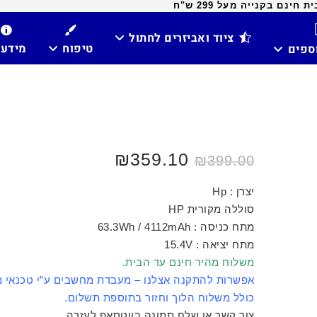
ינם בקנייה מעל 299 ש"ח
ציוד ואביזרים לחתול
טיפוח
מידע
וספים
₪
359.10
₪
399.00
יצרן : Hp
סוללה מקורית HP
מתח כניסה : 63.3Wh / 4112mAh
מתח יציאה : 15.4V
משלוח מהיר חינם עד הבית.
אפשרות להתקנה אצלנו – מעבדת מחשבים ע”י טכנאי 
כולל משלוח הלוך וחזור בתוספת תשלום.
צור קשר או שלח תמונה בווטסאפ לעזרה