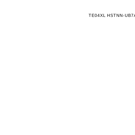
ה
ה
ב
ב
ע
ע
TE04XL HSTNN-UB7A
ב
ב
ר
ר
י
י
ת
ת