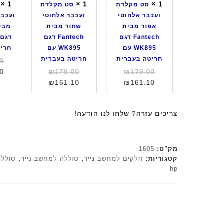
L
×
1
×
1
×
1
סט מקלדת
סט מקלדת
ו
ו
e
ועכבר אלחוטי
ועכבר אלחוטי
ועכבר
ע
ע
n
אפור מבית
שחור מבית
כ
כ
o
Fantech דגם
Fantech דגם
ב
ב
v
WK895 עם
WK895 עם
חרי
ר
ר
o
חריטה בעברית
חריטה בעברית
0
א
א
ד
המחיר
המחיר
0
₪
179.00
₪
179.00
ל
ל
ג
המחיר
המקורי
המחיר
המקורי
₪
161.10
₪
161.10
ח
ח
ם
היה:
הנוכחי
היה:
הנוכחי
ו
ו
K
הוא:
₪179.00.
הוא:
₪179.00.
ט
ט
N
צריכים עזרה? שלחו לנו הודעה!
₪161.10.
₪161.10.
י
י
1
א
ש
0
פ
ח
2
מק"ט:
1605
ו
ו
ב
קטגוריות:
חלקים למחשב נייד
,
סוללה למחשב נייד
,
סוללה
ר
ר
צ
hp
מ
מ
ב
ב
ב
ע
י
י
ש
ת
ת
ח
F
F
ו