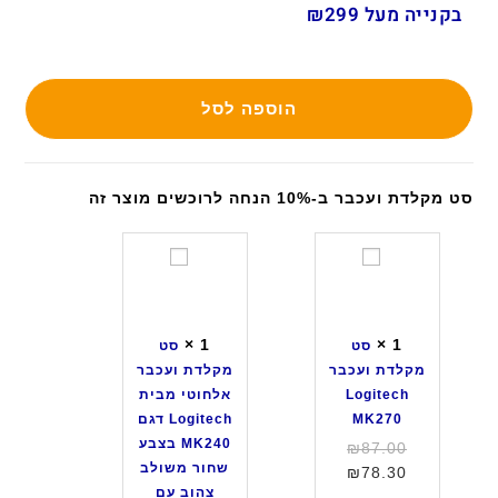
בקנייה מעל ₪299
הוספה לסל
סט מקלדת ועכבר ב-10% הנחה לרוכשים מוצר זה
ס
ס
ט
ט
מ
מ
ק
ק
×
1
×
1
סט
סט
ל
ל
מקלדת ועכבר
מקלדת ועכבר
ד
ד
Logitech
אלחוטי מבית
ת
ת
MK270
Logitech דגם
ו
ו
MK240 בצבע
המחיר
₪
87.00
ע
ע
שחור משולב
המחיר
המקורי
₪
78.30
כ
כ
צהוב עם
היה:
הנוכחי