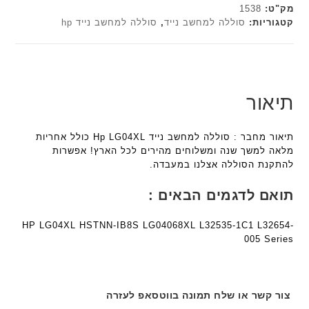
י
c
c
מק"ט:
1538
ב
h
h
קטגוריות:
סוללה למחשב נייד
,
סוללה למחשב נייד hp
ז
ד
ד
'
ג
ג
מ
ם
ם
ב
W
W
י
K
K
תיאור
ת
8
8
F
9
9
תיאור מחבר : סוללה למחשב נייד Hp LG04XL כולל אחריות
a
5
5
מלאה למשך שנה ומשלוחים מהירים לכל הארץ! אפשרות
n
ע
ע
להתקנת הסוללה אצלנו במעבדה.
t
ם
ם
e
ח
ח
תואם לדגמים הבאים :
c
ר
ר
h
י
י
HP LG04XL HSTNN-IB8S LG04068XL L32535-1C1 L32654-
ד
ט
ט
005 Series
ג
ה
ה
ם
ב
ב
W
ע
ע
K
ב
ב
צור קשר או שלח תמונה בווטסאפ לעזרה
8