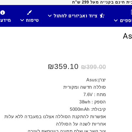
ינם בקנייה מעל 299 ש"ח
ציוד ואביזרים לחתול
טיפוח
מידע
וספים
₪
359.10
₪
399.00
יצרן:Asus
סוללה חדשה ומקורית
מתח : 7.6V
הספק : 38wh
קיבולת: 5000mAh
אפשרות להתקנת הסוללה אצלנו במעבדה ללא עלות
אחריות לשנה על הסוללה
צור קשר או שלח תמונה בווטסאפ לעזרה