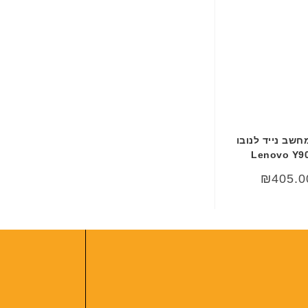
ט
ה
ב
ע
ב
ר
י
ת
חשב נייד לנובו
Lenovo Y9
חיר
₪
405.0
וכחי
א:
₪450.0