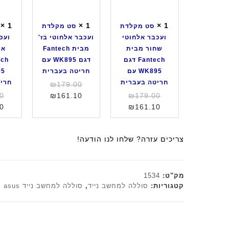
ד
ד
ת
ת
ת
L
×
1
×
1
×
1
סט מקלדת
סט מקלדת
ו
ו
e
ועכבר אלחוטי
ועכבר אלחוטי בז'
ועכ
ע
ע
n
שחור מבית
מבית Fantech
אפ
כ
כ
o
Fantech דגם
דגם WK895 עם
ב
ב
v
WK895 עם
חריטה בעברית
ר
ר
o
חריטה בעברית
חרי
המחיר
₪
179.00
א
א
ד
המחיר
המחיר
המקורי
0
₪
161.10
₪
179.00
ל
ל
ג
המחיר
המקורי
היה:
הנוכחי
0
₪
161.10
ח
ח
ם
היה:
הנוכחי
הוא:
₪179.00.
ו
ו
K
הוא:
₪179.00.
₪161.10.
ט
ט
N
צריכים עזרה? שלחו לנו הודעה!
₪161.10.
י
י
1
ש
ב
0
ח
ז
2
מק"ט:
1534
ו
'
ב
קטגוריות:
סוללה למחשב נייד
,
סוללה למחשב נייד asus
ר
מ
צ
מ
ב
ב
ב
י
ע
י
ת
ש