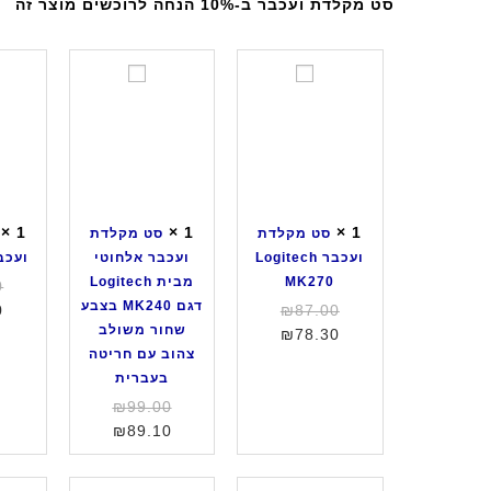
סט מקלדת ועכבר ב-10% הנחה לרוכשים מוצר זה
ס
ס
ט
ט
מ
מ
ק
ק
ל
ל
ד
ד
ת
ת
×
1
×
1
×
1
סט מקלדת
סט מקלדת
ו
ו
ועכבר Logitech
ועכבר אלחוטי
ועכבר S10
ע
ע
MK270
מבית Logitech
0
כ
כ
דגם MK240 בצבע
המחיר
0
₪
87.00
ב
ב
שחור משולב
המחיר
המקורי
₪
78.30
ר
ר
צהוב עם חריטה
היה:
הנוכחי
L
א
בעברית
הוא:
₪87.00.
o
ל
₪78.30.
המחיר
₪
99.00
g
ח
המחיר
המקורי
₪
89.10
i
ו
היה:
הנוכחי
t
ט
הוא:
₪99.00.
e
י