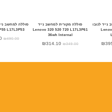
י
י
ט
ט
ה
ה
ב
ב
ע
ע
נייד לנובו
סוללה מקורית למחשב נייד
ב
ב
P55 L17L3P53
Lenovo 320 520 720 L17L3P61
Lenov
ר
ר
36wh Internal
0
₪
490.00
י
י
₪
314.10
₪
39
₪
349.00
ת
ת