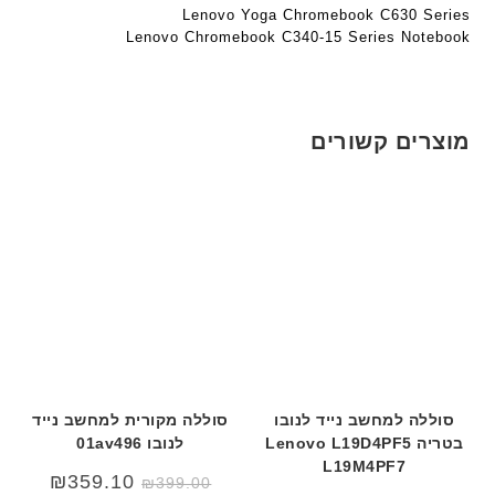
h
י
י
Lenovo Yoga Chromebook C630 Series
ד
Lenovo Chromebook C340-15 Series Notebook
ט
ט
ג
ה
ה
ם
ב
ב
W
ע
ע
K
ב
ב
מוצרים קשורים
8
ר
ר
9
י
י
5
ת
ת
ע
ם
ח
ר
י
ט
ה
ב
סוללה למחשב נייד לנובו
סוללה מקורית למחשב נייד
ע
בטריה Lenovo L19D4PF5
לנובו 01av496
ב
L19M4PF7
ר
₪
359.10
₪
399.00
י