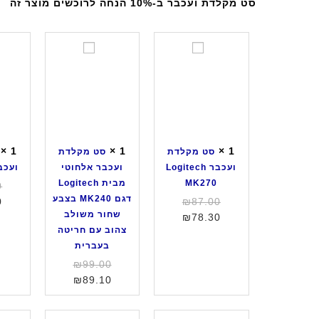
סט מקלדת ועכבר ב-10% הנחה לרוכשים מוצר זה
ס
ס
ט
ט
מ
מ
ק
ק
ל
ל
ד
ד
ת
ת
×
1
×
1
×
1
סט מקלדת
סט מקלדת
ו
ו
ועכבר Logitech
ועכבר אלחוטי
ועכבר S10
ע
ע
MK270
מבית Logitech
0
כ
כ
דגם MK240 בצבע
המחיר
0
₪
87.00
ב
ב
שחור משולב
המחיר
המקורי
₪
78.30
ר
ר
צהוב עם חריטה
היה:
הנוכחי
L
א
בעברית
הוא:
₪87.00.
o
ל
₪78.30.
המחיר
₪
99.00
g
ח
המחיר
המקורי
₪
89.10
i
ו
היה:
הנוכחי
t
ט
הוא:
₪99.00.
e
י