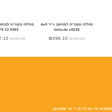
סוללה מקורית למחשב נייד dell
PS 13 9365
latitude e6220
המחיר
המחיר
2.10
₪
296.10
₪
469.00
₪
329.00
המקורי
הנוכחי
היה:
הוא:
69.00.
₪590.00.
משלוח עד הבית (1-5 ימי עסקים)