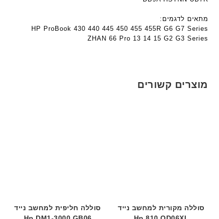
e
ח
ח
c
ר
ר
מתאים לדגמים:
h
י
י
HP ProBook 430 440 445 450 455 455R G6 G7 Series
ד
ZHAN 66 Pro 13 14 15 G2 G3 Series
ט
ט
ג
ה
ה
ם
ב
ב
W
ע
ע
K
ב
ב
מוצרים קשורים
8
ר
ר
9
י
י
5
ת
ת
ע
ם
ח
ר
י
ט
ה
ב
סוללה מקורית למחשב נייד
סוללה חליפית למחשב נייד
ע
Hp DM1-3000 GB06
Hp 810 OD06XL