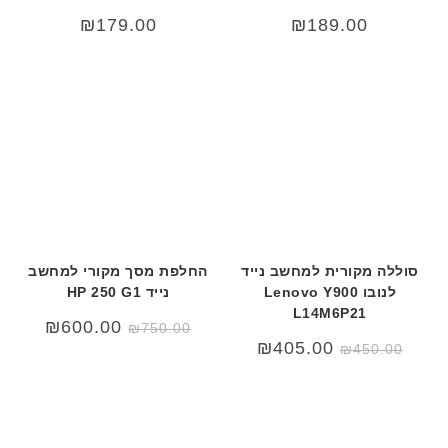
₪
179.00
₪
189.00
סוללה מקורית למחשב נייד
החלפת מסך מקורי למחשב
לנובו Lenovo Y900
נייד HP 250 G1
L14M6P21
המחיר
המחיר
₪
600.00
₪
750.00
המקורי
הנוכחי
המחיר
המחיר
₪
405.00
₪
450.00
היה:
הוא:
המקורי
הנוכחי
00.00.
₪750.00.
היה:
הוא:
₪450.00.
₪499.00.