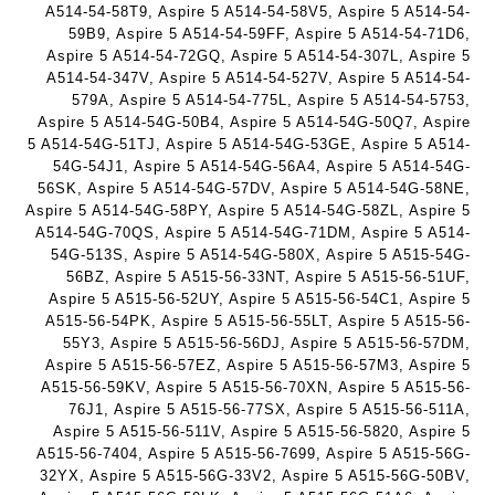
ב
ר
י
ת