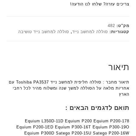
ם
הוא:
₪179.00.
ח
צריכים עזרה? שלחו לנו הודעה!
n
t
ח
ח
₪161.10.
ו
t
e
ו
ר
ט
e
c
ר
י
י
c
h
מק"ט:
482
ט
ש
ד
h
קטגוריות:
סוללה למחשב נייד
,
סוללה למחשב נייד טושיבה
ה
ח
ג
ד
ב
ו
ם
ג
ע
ר
W
ם
ב
מ
W
K
ר
ב
K
8
תיאור
י
י
8
9
ת
ת
9
5
תיאור מחבר : סוללה חליפית למחשב נייד Toshiba PA3537 עם
F
ע
5
אחריות מלאה על הסוללה למשך שנה ומשלוח מהיר לכל רחבי
a
ם
ע
הארץ
n
ח
ם
t
ר
ח
תואם לדגמים הבאים :
e
י
ר
c
ט
י
Equium L350D-11D Equium P200 Equium P200-178
h
ה
ט
Equium P200-1ED Equium P300-16T Equium P300-19O
ד
ב
ה
Equium P300D Satego P200-15U Satego P200-16W