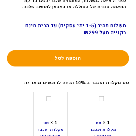
לפני היציאה למשלוח, המומחים שלנו יבצעו בדיקת
התאמה טכנית של הסוללה או המטען למחשב שלכם.
משלוח מהיר (1-5 ימי עסקים) עד הבית חינם
בקנייה מעל ₪299
הוספה לסל
סט מקלדת ועכבר ב-10% הנחה לרוכשים מוצר זה
ס
ס
ט
ט
מ
מ
ק
ק
×
1
×
1
סט
סט
ל
ל
מקלדת ועכבר
מקלדת ועכבר
ד
ד