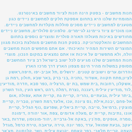
חנות מחשבים - בסטק הינה חנות לציוד מחשבים באינטרנט.
המומחיות שלנו היא בתחום אספקת חלקים למחשבים ניידים כגון
מטענים למחשבים ניידים מסכים סוללות מקלדות למחשבים ניידים.
אנו מוכרים ציוד גיימינג לגיימרים. טלפונים סלולרים, מחשבים ניידים
מחודשים באיכות מעולה! תאורה סולרית ומוצרים נוספים בתחום
המחשבים והאלקטרוניקה. בסטק חנות מחשבים מומלצת בזכות מגוון
המוצרים השירות המהיר והאיכותי. אם אתם מחפשים חנות מחשבים
זולה, ולא מתפשרים על איכות אז אתם נמצאים במקום הנכון. מוצרי
חנות המחשבים שלנו מגיעים לכל ישוב בישראל רב ציוד המחשבים
מסופק במשלוח מהיר חינם מצפון הארץ דרך מרכז הארץ
והדרום.ערים וישובים קטנים. ירושלים ,תל אביב-יפו ,חיפה,ראשון
לציון,פתח תקווה ,אשדוד ,נתניה ,בני ברק ,באר שבע ,חולון ,רמת גן
,אשקלון ,רחובות ,בית שמש ,בת ים ,הרצליה ,כפר סבא ,חדרה ,מודיעין
,לוד ,מודיעין עילית ,רעננה ,נצרת ,רמלה ,רהט ,ראש העין ,הוד השרון
,ביתר עילית ,גבעתיים ,נהריה ,קריית גת ,קריית אתא ,עפולה ,אום
אל-פחם ,יבנה,אילת ,נס ציונה ,עכו ,אלעד,רמת השרון ,טבריה ,קריית
מוצקין ,כרמיאל ,טייבה ,קריית ביאליק ,שפרעם ,נוף הגליל ,קריית
אונו ,נתיבות ,קריית ים ,מעלה אדומים ,צפת ,אור יהודה ,דימונה
,טמרה ,אופקים ,סח'נין ,באקה אל-גרבייה ,יהוד-מונוסון ,שדרות ,באר
יעקב ,גבעת שמואל ,ערד ,כפר יונה ,טירה ,עראבה ,טירת כרמל ,מגדל
העמק ,קריית מלאכי ,כפר קאסם ,יקנעם עילית ,נשר ,קלנסווה ,מע'אר