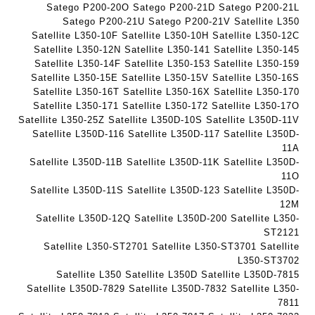
ג
ע
ב
Satego P200-20O Satego P200-21D Satego P200-21L
ם
ב
ע
Satego P200-21U Satego P200-21V Satellite L350
W
Satellite L350-10F Satellite L350-10H Satellite L350-12C
ר
ב
K
Satellite L350-12N Satellite L350-141 Satellite L350-145
י
ר
8
Satellite L350-14F Satellite L350-153 Satellite L350-159
ת
י
Satellite L350-15E Satellite L350-15V Satellite L350-16S
9
ת
Satellite L350-16T Satellite L350-16X Satellite L350-170
5
Satellite L350-171 Satellite L350-172 Satellite L350-17O
ע
Satellite L350-25Z Satellite L350D-10S Satellite L350D-11V
ם
Satellite L350D-116 Satellite L350D-117 Satellite L350D-
ח
11A
ר
Satellite L350D-11B Satellite L350D-11K Satellite L350D-
י
11O
ט
Satellite L350D-11S Satellite L350D-123 Satellite L350D-
ה
12M
ב
Satellite L350D-12Q Satellite L350D-200 Satellite L350-
ST2121
ע
Satellite L350-ST2701 Satellite L350-ST3701 Satellite
ב
L350-ST3702
ר
Satellite L350 Satellite L350D Satellite L350D-7815
י
Satellite L350D-7829 Satellite L350D-7832 Satellite L350-
ת
7811