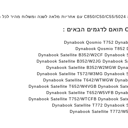
a
F
ו
n
a
ר
t
n
מ
ץ
e
t
ש
c
e
ו
h
c
ל
h
ד
ב
Dynabook Qosmio T752 Dynab
ד
ג
צ
Dynabook Qosmio T852 D
ג
ם
ה
Dynabook Satellite B352/W2CF Dynabook S
ם
W
ו
Dynabook Satellite B352/W2JG Dynabook S
K
W
ב
Dynabook Satellite B352/W2MGW Dynab
8
K
ע
Dynabook Satellite T572/W3MG Dynabook S
9
8
ם
Dynabook Satellite T642/WTMGW Dynabo
5
9
ח
Dynabook Satellite T652/W4VGB Dynabook Sat
5
ע
ר
Dynabook Satellite T652/W5VFB Dynab
ע
ם
י
Dynabook Satellite T752/WTCFB Dynabook Sat
ם
ח
ט
Dynabook Satellite T772 Dynabook 
ח
ר
ה
Dynabook Satellite T772/
ר
י
ב
י
ט
ע
ט
ה