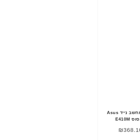
ה
ב
ע
ב
ר
י
ת
סוללה מקורית למחשב נייד Asus
חיר
₪
368.1
וכחי
א: