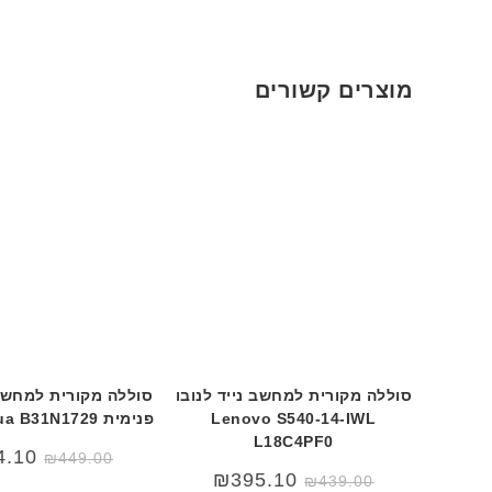
מוצרים קשורים
סוללה מקורית למחשב נייד לנובו
סוללה מקורית למחשב
Lenovo S540-14-IWL
פנימית Asus s530ua B31N1729
L18C4PF0
המחיר
המחיר
4.10
₪
449.00
המקורי
הנוכחי
₪
395.10
₪
439.00
היה:
הוא: