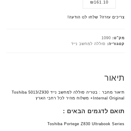
המחיר
המקורי
₪
161.10
י
א
F
F
היה:
הנוכחי
ת
ל
a
a
הוא:
₪179.00.
ח
צריכים עזרה? שלחו לנו הודעה!
n
n
₪161.10.
ו
t
t
ט
e
e
י
c
c
מק"ט:
1090
ב
h
h
קטגוריה:
סוללה למחשב נייד
ז
ד
ד
'
ג
ג
מ
ם
ם
ב
W
W
י
K
K
תיאור
ת
8
8
F
9
9
תיאור מחבר : בטריה סוללה למחשב נייד Toshiba 5013/Z930
a
5
5
Internal Original+ משלוח מהיר לכל רחבי הארץ
n
ע
ע
t
ם
ם
תואם לדגמים הבאים :
e
ח
ח
c
ר
ר
Toshiba Portege Z830 Ultrabook Series
h
י
י