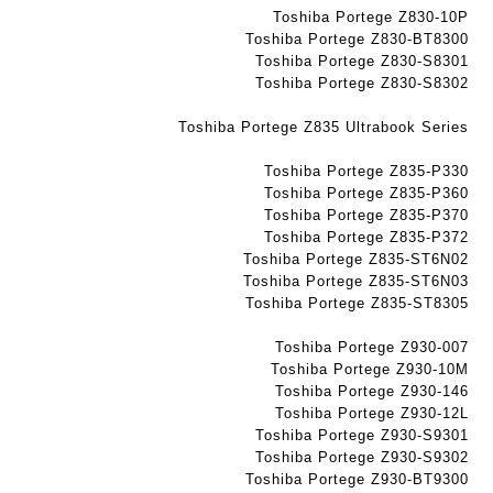
ד
ט
ט
Toshiba Portege Z830-10P
ג
ה
ה
Toshiba Portege Z830-BT8300
ם
ב
ב
Toshiba Portege Z830-S8301
W
ע
ע
Toshiba Portege Z830-S8302
K
ב
ב
8
Toshiba Portege Z835 Ultrabook Series
ר
ר
9
י
י
Toshiba Portege Z835-P330
5
ת
ת
Toshiba Portege Z835-P360
ע
Toshiba Portege Z835-P370
ם
Toshiba Portege Z835-P372
ח
Toshiba Portege Z835-ST6N02
ר
Toshiba Portege Z835-ST6N03
י
Toshiba Portege Z835-ST8305
ט
ה
Toshiba Portege Z930-007
ב
Toshiba Portege Z930-10M
ע
Toshiba Portege Z930-146
Toshiba Portege Z930-12L
ב
Toshiba Portege Z930-S9301
ר
Toshiba Portege Z930-S9302
י
Toshiba Portege Z930-BT9300
ת