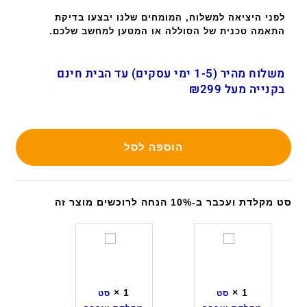
לפני היציאה למשלוח, המומחים שלנו יבצעו בדיקת
התאמה טכנית של הסוללה או המטען למחשב שלכם.
משלוח מהיר (1-5 ימי עסקים) עד הבית חינם
בקנייה מעל ₪299
הוספה לסל
סט מקלדת ועכבר ב-10% הנחה לרוכשים מוצר זה
ס
ס
ט
ט
מ
מ
ק
ק
×
1
×
1
סט
סט
ל
ל