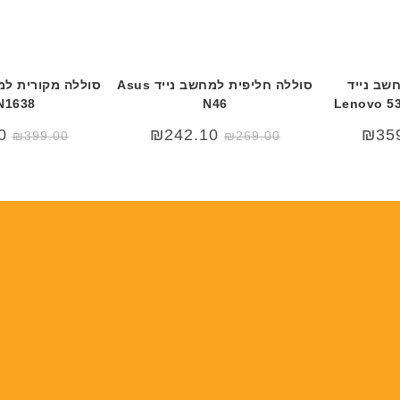
שב נייד
סוללה חליפית למחשב נייד Asus
N1638
N46
Lenovo 5
0
₪
242.10
₪
35
₪
399.00
₪
269.00