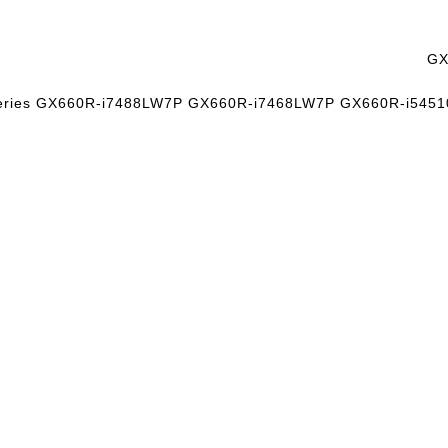
GX
eries GX660R-i7488LW7P GX660R-i7468LW7P GX660R-i54