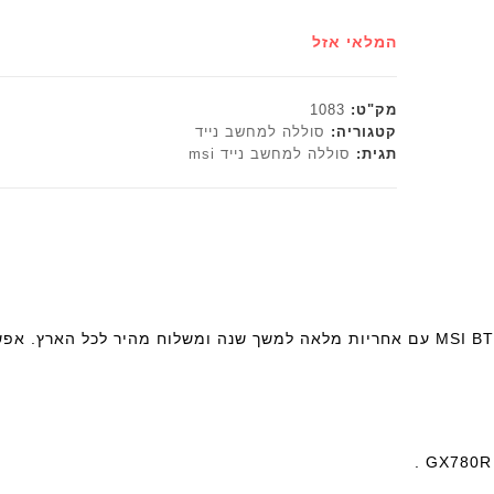
המלאי אזל
מק"ט:
1083
קטגוריה:
סוללה למחשב נייד
תגית:
סוללה למחשב נייד msi
תיאור מחבר : בטריה סוללה חליפית למחשב נייד MSI BTY-M6D עם אחריות מלאה למשך שנה ומשלוח מהיר לכ
GX780R 