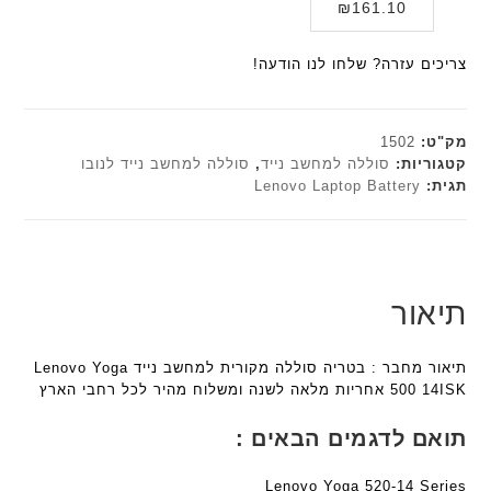
המחיר
המקורי
₪
161.10
י
א
F
F
היה:
הנוכחי
ת
ל
a
a
הוא:
₪179.00.
ח
צריכים עזרה? שלחו לנו הודעה!
n
n
₪161.10.
ו
t
t
ט
e
e
י
c
c
מק"ט:
1502
ב
h
h
קטגוריות:
סוללה למחשב נייד
,
סוללה למחשב נייד לנובו
ז
תגית:
Lenovo Laptop Battery
ד
ד
'
ג
ג
מ
ם
ם
ב
W
W
י
K
K
ת
תיאור
8
8
F
9
9
a
5
5
תיאור מחבר : בטריה סוללה מקורית למחשב נייד Lenovo Yoga
n
ע
ע
500 14ISK אחריות מלאה לשנה ומשלוח מהיר לכל רחבי הארץ
t
ם
ם
e
ח
ח
תואם לדגמים הבאים :
c
ר
ר
h
י
י
Lenovo Yoga 520-14 Series