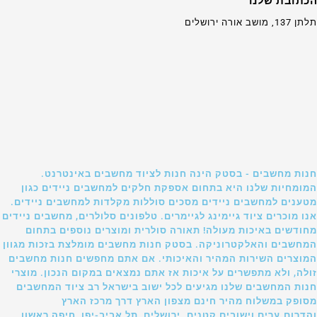
הכתובת שלנו
תלתן 137, מושב אורה ירושלים
חנות מחשבים - בסטק הינה חנות לציוד מחשבים באינטרנט.
המומחיות שלנו היא בתחום אספקת חלקים למחשבים ניידים כגון
מטענים למחשבים ניידים מסכים סוללות מקלדות למחשבים ניידים.
אנו מוכרים ציוד גיימינג לגיימרים. טלפונים סלולרים, מחשבים ניידים
מחודשים באיכות מעולה! תאורה סולרית ומוצרים נוספים בתחום
המחשבים והאלקטרוניקה. בסטק חנות מחשבים מומלצת בזכות מגוון
המוצרים השירות המהיר והאיכותי. אם אתם מחפשים חנות מחשבים
זולה, ולא מתפשרים על איכות אז אתם נמצאים במקום הנכון. מוצרי
חנות המחשבים שלנו מגיעים לכל ישוב בישראל רב ציוד המחשבים
מסופק במשלוח מהיר חינם מצפון הארץ דרך מרכז הארץ
והדרום.ערים וישובים קטנים. ירושלים ,תל אביב-יפו ,חיפה,ראשון