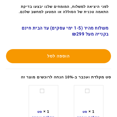
לפני היציאה למשלוח, המומחים שלנו יבצעו בדיקת
התאמה טכנית של הסוללה או המטען למחשב שלכם.
משלוח מהיר (1-5 ימי עסקים) עד הבית חינם
בקנייה מעל ₪299
הוספה לסל
סט מקלדת ועכבר ב-10% הנחה לרוכשים מוצר זה
ס
ס
ט
ט
מ
מ
ק
ק
×
1
×
1
סט
סט
ל
ל