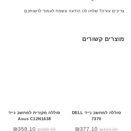
ד
ט
ט
ג
ה
ה
צריכים עזרה? שלחו לנו הודעה ונשמח לעמוד לרשותכם
ם
ב
ב
W
ע
ע
K
ב
ב
8
ר
ר
מוצרים קשורים
9
י
י
5
ת
ת
ע
ם
ח
ר
י
ט
ה
ב
ע
ב
סוללה למחשב נייד DELL
סוללה מקורית למחשב נייד
ר
Asus C12N1638
7370
י
המחיר
המחיר
₪
359.10
₪
377.10
₪
399.00
₪
419.00
ת