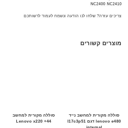
ג
ה
ה
NC2400 NC2410
ם
ב
ב
W
ע
ע
צריכים עזרה? שלחו לנו הודעה ונשמח לעמוד לרשותכם
K
ב
ב
8
ר
ר
9
י
י
5
ת
ת
מוצרים קשורים
ע
ם
ח
ר
י
ט
ה
ב
ע
ב
ר
י
סוללה מקורית למחשב נייד
סוללה מקורית למחשב
ת
lenovo e480 דגם l17c3p51
Lenovo x220 +44
internal