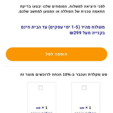
לפני היציאה למשלוח, המומחים שלנו יבצעו בדיקת
התאמה טכנית של הסוללה או המטען למחשב שלכם.
משלוח מהיר (1-5 ימי עסקים) עד הבית חינם
בקנייה מעל ₪299
הוספה לסל
סט מקלדת ועכבר ב-10% הנחה לרוכשים מוצר זה
ס
ס
ט
ט
מ
מ
ק
ק
×
1
×
1
סט
סט
ל
ל