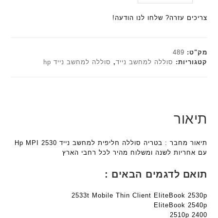
ע
היה:
הנוכחי
ל
a
a
ש
ם
הוא:
₪179.00.
ח
צריכים עזרה? שלחו לנו הודעה!
n
n
ח
ח
₪161.10.
ו
t
t
ו
ר
ט
e
e
ר
י
י
c
c
מק"ט:
489
ט
ב
h
h
קטגוריות:
סוללה למחשב נייד
,
סוללה למחשב נייד hp
ה
ז
ד
ד
ב
'
ג
ג
ע
מ
ם
ם
ב
ב
W
W
ר
י
K
K
תיאור
י
ת
8
8
ת
F
9
9
תיאור מחבר : בטריה סוללה חליפית למחשב נייד Hp MPI 2530
a
5
5
עם אחריות לשנה ומשלוח מהיר לכל רחבי הארץ
n
ע
ע
t
ם
ם
תואם לדגמים הבאים :
e
ח
ח
c
ר
ר
2533t Mobile Thin Client EliteBook 2530p
h
י
י
EliteBook 2540p
ד
ט
ט
2400 2510p