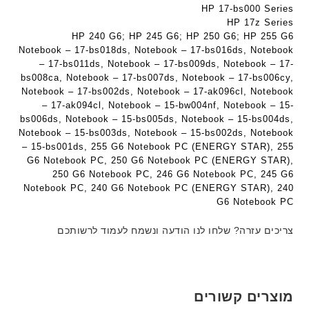
ב
ב
HP 17-bs000 Series
W
ע
ע
HP 17z Series
K
ב
ב
HP 240 G6; HP 245 G6; HP 250 G6; HP 255 G6
8
ר
ר
Notebook – 17-bs018ds, Notebook – 17-bs016ds, Notebook
9
י
י
– 17-bs011ds, Notebook – 17-bs009ds, Notebook – 17-
5
ת
ת
bs008ca, Notebook – 17-bs007ds, Notebook – 17-bs006cy,
ע
Notebook – 17-bs002ds, Notebook – 17-ak096cl, Notebook
ם
– 17-ak094cl, Notebook – 15-bw004nf, Notebook – 15-
ח
bs006ds, Notebook – 15-bs005ds, Notebook – 15-bs004ds,
Notebook – 15-bs003ds, Notebook – 15-bs002ds, Notebook
ר
– 15-bs001ds, 255 G6 Notebook PC (ENERGY STAR), 255
י
G6 Notebook PC, 250 G6 Notebook PC (ENERGY STAR),
ט
250 G6 Notebook PC, 246 G6 Notebook PC, 245 G6
ה
Notebook PC, 240 G6 Notebook PC (ENERGY STAR), 240
ב
G6 Notebook PC
ע
ב
צריכים עזרה? שלחו לנו הודעה ונשמח לעמוד לרשותכם
ר
י
ת
מוצרים קשורים