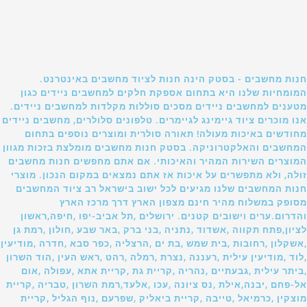
חנות מחשבים - בסטק הינה חנות לציוד מחשבים באינטרנט.
המומחיות שלנו היא בתחום אספקת חלקים למחשבים ניידים כגון
מטענים למחשבים ניידים מסכים סוללות מקלדות למחשבים ניידים.
אנו מוכרים ציוד גיימינג לגיימרים. טלפונים סלולרים, מחשבים ניידים
מחודשים באיכות מעולה! תאורה סולרית ומוצרים נוספים בתחום
המחשבים והאלקטרוניקה. בסטק חנות מחשבים מומלצת בזכות מגוון
המוצרים השירות המהיר והאיכותי. אם אתם מחפשים חנות מחשבים
זולה, ולא מתפשרים על איכות אז אתם נמצאים במקום הנכון. מוצרי
חנות המחשבים שלנו מגיעים לכל ישוב בישראל רב ציוד המחשבים
מסופק במשלוח מהיר חינם מצפון הארץ דרך מרכז הארץ
והדרום.ערים וישובים קטנים. ירושלים ,תל אביב-יפו ,חיפה,ראשון
לציון,פתח תקווה ,אשדוד ,נתניה ,בני ברק ,באר שבע ,חולון ,רמת גן
,אשקלון ,רחובות ,בית שמש ,בת ים ,הרצליה ,כפר סבא ,חדרה ,מודיעין
,לוד ,מודיעין עילית ,רעננה ,נצרת ,רמלה ,רהט ,ראש העין ,הוד השרון
,ביתר עילית ,גבעתיים ,נהריה ,קריית גת ,קריית אתא ,עפולה ,אום
אל-פחם ,יבנה,אילת ,נס ציונה ,עכו ,אלעד,רמת השרון ,טבריה ,קריית
מוצקין ,כרמיאל ,טייבה ,קריית ביאליק ,שפרעם ,נוף הגליל ,קריית