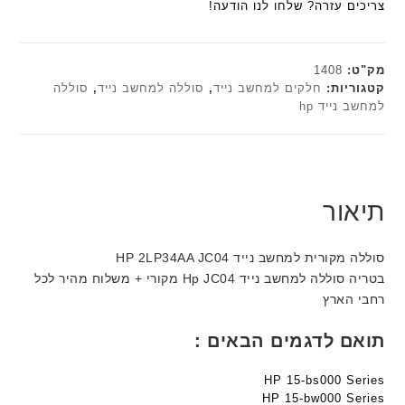
ח
צריכים עזרה? שלחו לנו הודעה!
n
n
ח
ח
₪161.10.
ו
t
t
ו
ר
ט
e
e
ר
י
י
c
c
מק"ט:
1408
ט
ב
h
h
קטגוריות:
חלקים למחשב נייד
,
סוללה למחשב נייד
,
סוללה
ה
ז
למחשב נייד hp
ד
ד
ב
'
ג
ג
ע
מ
ם
ם
ב
ב
W
W
ר
י
K
K
י
ת
תיאור
8
8
ת
F
9
9
a
5
5
סוללה מקורית למחשב נייד HP 2LP34AA JC04
n
ע
ע
בטריה סוללה למחשב נייד Hp JC04 מקורי + משלוח מהיר לכל
t
ם
ם
רחבי הארץ
e
ח
ח
c
ר
ר
תואם לדגמים הבאים :
h
י
י
ד
ט
ט
HP 15-bs000 Series
ג
ה
ה
HP 15-bw000 Series
ם