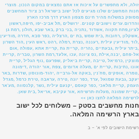
זולה, ולא מתפשרים על איכות אז אתם נמצאים במקום הנכון. מוצרי
חנות המחשבים שלנו מגיעים לכל ישוב בישראל רב ציוד המחשבים
מסופק במשלוח מהיר חינם מצפון הארץ דרך מרכז הארץ
והדרום.ערים וישובים קטנים. ירושלים ,תל אביב-יפו ,חיפה,ראשון
לציון,פתח תקווה ,אשדוד ,נתניה ,בני ברק ,באר שבע ,חולון ,רמת גן
,אשקלון ,רחובות ,בית שמש ,בת ים ,הרצליה ,כפר סבא ,חדרה ,מודיעין
,לוד ,מודיעין עילית ,רעננה ,נצרת ,רמלה ,רהט ,ראש העין ,הוד השרון
,ביתר עילית ,גבעתיים ,נהריה ,קריית גת ,קריית אתא ,עפולה ,אום
אל-פחם ,יבנה,אילת ,נס ציונה ,עכו ,אלעד,רמת השרון ,טבריה ,קריית
מוצקין ,כרמיאל ,טייבה ,קריית ביאליק ,שפרעם ,נוף הגליל ,קריית
אונו ,נתיבות ,קריית ים ,מעלה אדומים ,צפת ,אור יהודה ,דימונה
,טמרה ,אופקים ,סח'נין ,באקה אל-גרבייה ,יהוד-מונוסון ,שדרות ,באר
יעקב ,גבעת שמואל ,ערד ,כפר יונה ,טירה ,עראבה ,טירת כרמל ,מגדל
העמק ,קריית מלאכי ,כפר קאסם ,יקנעם עילית ,נשר ,קלנסווה ,מע'אר
,קריית שמונה ,מעלות-תרשיחא ,אור עקיבא ,אריאל ,בית שאן.
לרשימה המלאה לחצו כאן >>
חנות מחשבים בסטק – משלוחים לכל ישוב
בארץ הרשימה המלאה.
רשימת הישובים לפי א’ – ב