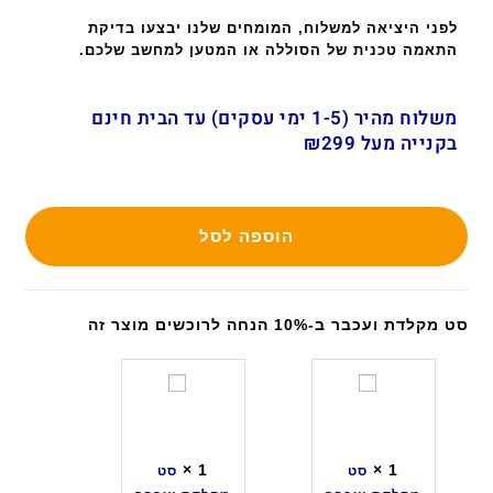
לפני היציאה למשלוח, המומחים שלנו יבצעו בדיקת
התאמה טכנית של הסוללה או המטען למחשב שלכם.
משלוח מהיר (1-5 ימי עסקים) עד הבית חינם
בקנייה מעל ₪299
הוספה לסל
סט מקלדת ועכבר ב-10% הנחה לרוכשים מוצר זה
ס
ס
ט
ט
מ
מ
ק
ק
×
1
×
1
סט
סט
ל
ל