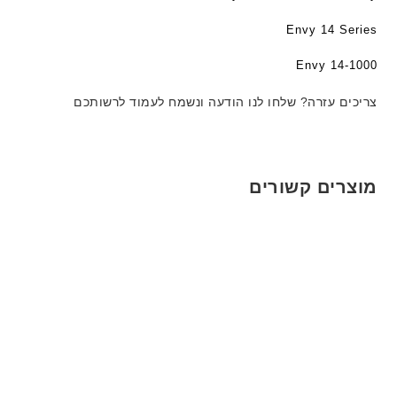
ג
ה
ה
ם
ב
ב
Envy 14 Series
W
ע
ע
K
Envy 14-1000
ב
ב
8
ר
ר
9
צריכים עזרה? שלחו לנו הודעה ונשמח לעמוד לרשותכם
י
י
5
ת
ת
ע
ם
ח
מוצרים קשורים
ר
י
ט
ה
ב
ע
ב
ר
י
ת