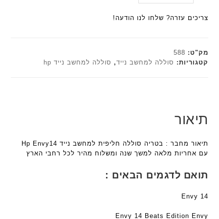
ע
היה:
הנוכחי
ל
a
a
ש
ם
הוא:
₪179.00.
ח
צריכים עזרה? שלחו לנו הודעה!
n
n
ח
ח
₪161.10.
ו
t
t
ו
ר
ט
e
e
ר
י
י
c
c
מק"ט:
588
ט
ב
h
h
קטגוריות:
סוללה למחשב נייד
,
סוללה למחשב נייד hp
ה
ז
ד
ד
ב
'
ג
ג
ע
מ
ם
ם
ב
ב
W
W
ר
י
K
K
תיאור
י
ת
8
8
ת
F
9
9
תיאור מחבר : בטריה סוללה חליפית למחשב נייד Hp Envy14
a
5
5
עם אחריות מלאה למשך שנה ומשלוח מהיר לכל רחבי הארץ
n
ע
ע
t
ם
ם
תואם לדגמים הבאים :
e
ח
ח
c
ר
ר
Envy 14
h
י
י
ד
ט
ט
Envy 14 Beats Edition Envy