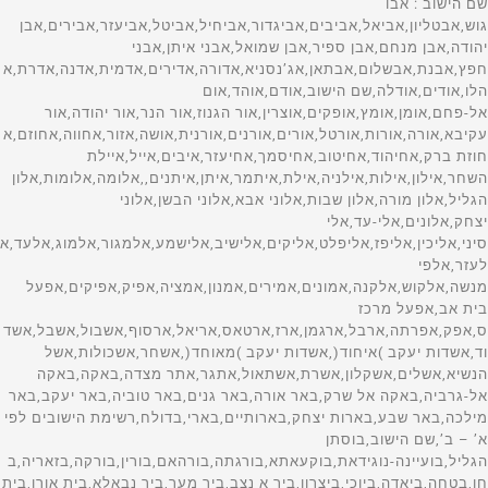
שם הישוב : אבו גוש,אבטליון,אביאל,אביבים,אביגדור,אביחיל,אביטל,אביעזר,אבירים,אבן יהודה,אבן מנחם,אבן ספיר,אבן שמואל,אבני איתן,אבני חפץ,אבנת,אבשלום,אבתאן,אג’נסניא,אדורה,אדירים,אדמית,אדנה,אדרת,אהלו,אודים,אודלה,שם הישוב,אודם,אוהד,אום אל-פחם,אומן,אומץ,אופקים,אוצרין,אור הגנוז,אור הנר,אור יהודה,אור עקיבא,אורה,אורות,אורטל,אורים,אורנים,אורנית,אושה,אזור,אחווה,אחוזם,אחוזת ברק,אחיהוד,אחיטוב,אחיסמך,אחיעזר,איבים,אייל,איילת השחר,אילון,אילות,אילניה,אילת,איתמר,איתן,איתנים,,אלומה,אלומות,אלון הגליל,אלון מורה,אלון שבות,אלוני אבא,אלוני הבשן,אלוני יצחק,אלונים,אלי-עד,אלי סיני,אליכין,אליפז,אליפלט,אליקים,אלישיב,אלישמע,אלמגור,אלמוג,אלעד,אלעזר,אלפי מנשה,אלקוש,אלקנה,אמונים,אמירים,אמנון,אמציה,אפיק,אפיקים,אפעל בית אב,אפעל מרכז ס,אפק,אפרתה,ארבל,ארגמן,ארז,ארטאס,אריאל,ארסוף,אשבול,אשבל,אשדוד,אשדות יעקב )איחוד(,אשדות יעקב )מאוחד(,אשחר,אשכולות,אשל הנשיא,אשלים,אשקלון,אשרת,אשתאול,אתגר,אתר מצדה,באקה,באקה אל-גרביה,באקה אל שרק,באר אורה,באר גנים,באר טוביה,באר יעקב,באר מילכה,באר שבע,בארות יצחק,בארותיים,בארי,בדולח,רשימת הישובים לפי א’ – ב’,שם הישוב,בוסתן הגליל,בועיינה-נוגידאת,בוקעאתא,בורגתה,בורהאם,בורין,בורקה,בזאריה,בחן,בטחה,ביאדה,ביוכי,ביצרון,ביר א נצב,ביר מער,ביר נבאלא,בית אורן,בית איבא,בית אכסא,בית אל,שם הישוב,בית אל ב,בית אללו,בית אלעזרי,בית אלפא,בית אמין,בית אריה,בית ברל,,בית גוברין,בית גמליאל,בית גן,בית דגן,בית הגדי,בית הלוי,בית הלל,בית העמק,בית הערבה,בית השיטה,בית זית,בית זרע,בית חורון,בית חירות,בית חלקיה,בית חנן,בית חנניה,בית חשמונאי,בית יהושע,בית יוסף,בית ינאי,בית יצחק-שער חפר,בית לחם הגלילית,בית ליד,שם הישוב,בית מאיר,,בית נחמיה,בית ניר,בית נקופה,בית סירא,בית עובד,בית עוזיאל,בית עזרא,בית עריף,בית צבי,בית קמה,בית קשת,בית רבן,בית רימון,בית שאן,בית שמש,בית שערים,בית שקמה,ביתין,ביתן אהרן,ביתר עילית,בכורה,בלפוריה,בן זכאי,בן עמי,בן שמן )כפר נוער(,שם הישוב,בן שמן )מושב(,בני ברק,בני דקלים,בני דרום,בני דרור,בני יהודה,בני נעים,בני נצרים,בני עטרות,בני עי”ש,בני עצמון,בני ציון,בני ראם,בניה,בנימינה-גבעת עדה,בסמ”ה,בסמת טבעון,בענה,בצרה,בצת,בקוע,בקעות,בר גיורא,בר יוחאי,ברוקין,ברור חיל,ברוש,ברכה,ברכיה,ברעם,ברק,ברקא,ברקאי,ברקין,ברקן,ברקת,בת הדר,בת חן,בת חפר,בת חצור,בת ים,רשימת הישובים לפי א’ – ב’,שם הישוב,בת עין,בת שלמה, תימן,גאולים,גבולות,גבים,גבע,גבע בנימין,גבע כרמל,גבעולים,גבעון החדשה,גבעות בר,שם הישוב,גבעת אבני,גבעת אלה,גבעת ברנר,גבעת השלושה,גבעת זאב,גבעת ח”ן,גבעת חיים )איחוד(,גבעת חיים )מאוחד(,גבעת יואב,גבעת יערים,גבעת ישעיהו,גבעת כ”ח,גבעת ניל”י,גבעת עדה,גבעת עוז,גבעת שמואל,גבעת שמש,גבעת שפירא,גבעתי,גבעתיים,גברעם,גבת,גדות,גדיד,גדיש,גדעונה,גדרה,גולס,גונן,גורן,גורנות הגליל,גזית,גזר,גיאה,גיבתון,גיזו,גילון,גילת,גינוסר,גיניגר,גינתון,גיתה,גיתית,גלאון,שם הישוב,גלגוליה,גלגל,גליל ים,גלעד )אבן יצחק(,גמזו,גן אור,גן הדרום,גן השומרון,גן חיים,גן יאשיה,גן יבנה,גן נר,גן שורק,גן שלמה,גן שמואל,גנאביב )שבט(,גנות,גנות הדר,גני הדר,גני טל,גני טל *,גני יהודה,גני יוחנן,גני מודיעין,גני עם,גני תקווה,גנים,גסר א-זרקא,געש,געתון,גפן,גוש חלב(,גשור,גשר,גשר הזיו,גת,גת )קיבוץ(,גת בגליל,גת רימון,דאלית אל-כרמל,דבורה,שם הישוב,דבוריה,דבירה,דברת,דגניה א,דגניה ב,דוגית,דולב,דורות,דימונה,רשימת הישובים לפי א’ – ב’,שםהישוב,דישון,דליה,דלתון,דן,דנאבה,דפנה,דקל, האון,הבונים,הגושרים,הדר עם,הוד השרון,הודיה,הודיות,הושעיה,הזורע,הזורעים,החותרים,היוגב,הילה,המעפיל,הסוללים,העוגן,הר אדר,הר גילה,הר עמשא,הראל,הרדוף,הרצליה,הררית, ורד יריחו,,זיקים,זיתן,זכרון יעקב,זכריה,זלפה,זמר,זמרת,זנוח,זרועה,זרזיר,זרחיה,חבצלת השרון,חבר,חברון,חגה,חגור,חגי,חגילה,חגלה,חד-נס,,חדרה,חולדה,חולון,חולית,חולתה,חומש,חוסן,חופית,חוקוק,חורפיש,חורשים,חות שלם,חזון,חיבת ציון,חיננית,חיפה,חירות,חלוץ,חלחול,חלמיש,שם הישוב,חלף,חלץ,חלת אל פולה,חמד,חמדיה,חמדת,חמרה,חניאל,חניתה,חנתון,חסכה,חספין,חפץ חיים,חפצי-בה,חצב,חצבה,חצור-אשדוד,חצור הגלילית,חצר בארותיים,חצרות חולדה,חצרות חפר,חצרות יסף,חצרות כ”ח,חצרים,חרוצים,חריש -קציר,חרמש,חרסה,חרשים,חשמונאים,טבעון,טבריה,טובא-זנגריה,טייבה )בעמק(,טירה,טירת יהודה,טירת כרמל,טירת צבי,טל-אל,טל שחר,טלוזה,טללים,טלמון,טמון,טמרה,טמרה )יזרעאל(,טנא,טפחות,יאנוח,יאנוח-גת,יבול,יבנאל,יבנה,יברוד,יגור,יגל,יד בנימין,יד השמונה,יד חנה,יד מרדכי,יד נתן,יד רמב”ם,ידידה,יהוד-מונוסון,יהל,יובל,יובלים,יודפת,יונתן,יושיביה,יזרעאל,יזרעם,יחיעם,יטבתה,ייט”ב,יכיני,ינון,יסוד המעלה,יסודות,יסעור,יעד,יעל,יעף,יערה,יפית,יפעת,יפתח,יצהר,יציץ,יקום,יקיר,שם הישוב,יקנעם )מושבה(,יקנעם עילית,יראון,ירדנה,ירוחם,ירושלים,ירחיב,ירכא,ירקונה,ישע,ישעי,ישרש,יתד,יתיר,כברי,כדורי,כדים,כדיתה,כובר,כוכב השחר,כוכב יאיר,כוכב יעקב,כוכב מיכאל,כור,כורזים,כיסופים,כישור,כליל,כלנית,כמהין,כמון,כנות,כנף,כנרת )מושבה(,כנרת )קבוצה(,כסיפה,כסלון,רשימת הישובים לפי א’ – ב’,שם הישוב,,כפיר,כפר אביב,כפר אדומים,כפר אוריה,כפר אזר,כפר אחים,כפר ביאליק,כפר ביל”ו,כפר בלום,כפר בן נון,כפר ברוך,כפר גדעון,כפר גלים,כפר גליקסון,כפר גלעדי,כפר דניאל,כפר דרום,כפר האורנים,כפר החורש,כפר המכבי,כפר הנגיד,כפר הנוער הדתי,כפר הנשיא,כפר הס,כפר הרא”ה,כפר הרי”ף,כפר ויתקין,כפר ורבורג,כפר ורדים,כפר זוהרים,כפר זיתים,כפר חב”ד,כפר חושן,כפר חיטים,שם הישוב,כפר חיים,כפר חנניה,כפר חסידים א,כפר חסידים ב,כפר חרוב,כפר טרומן,כפר יאסיף,כפר ידידיה,כפר יהושע,כפר יונה,כפר יחזקאל,כפר יעבץ,כפר כנא,כפר מונש,כפר מימון,כפר מל”ל,כפר מנדא,כפר מנחם,כפר מסריק,כפר מצר,כפר מרדכי,כפר נטר,כפר נעמה,כפר סאלד,כפר סבא,כפר סילבר,כפר סירקין,כפר עזה,כפר עין,כפר עציון,כפר פינס,כפר צור,כפר קאסם,כפר קדום,כפר קוד,כפר קיש,כפר קליל,כפר קרע,שם הישוב,כפר ראש הנקרה,כפר רוזנואלד )זרעית(,כפר רופין,כפר רות,כפר שמאי,כפר שמואל,כפר שמריהו,כפר תבור,כפר תפוח,כרזה,כרי דשא,כרכום,כרם בן זמרה,כרם בן שמן,כרם יבנה )ישיבה(,כרם מהר”ל,כרם שלום,כרמי יוסף,כרמי צור,כרמיאל,כרמיה,כרמים,כרמל,לבון,לביא,לבן,לבנים,להב,להבות הבשן,להבות חביבה,להבים,לוד,לוזית,לוחמי הגיטאות,לוטם,לוטן,לימן,לכיש,לפיד,לפידות,שם הישוב,לקיה,מאור,מאיר שפיה,מבוא ביתר,מבוא דותן,מבוא חורון,מבוא חמה,מבוא מודיעים,מבואות ים,מבועים,מבטחים,מבקיעים,מבשרת ציון,,מגדים,מגדל,מגדל העמק,מגדל עוז,מגדל שמס,מגדלים,מגידו,מגל,מגן,מגן שאול,מגשימים,מדרך עוז,מדרשת בן גוריון,מדרשת רופין,מודיעין-מכבים-רעות,מודיעין עילית,מולדה,מולדת,מוצא עילית,מוצא תחתית,מוצמוץ,רשימת הישובים לפי א’ – ב’,שם הישוב,מורג,מורן,מורשת,מושב אליאב,מזור,מזכרת בתיה,מזרע,מזרעה,מחולה,מחנה גבעת ח,מחנה הילה,מחנה טלי,מחנה יבור,מחנה יהודית,מחנה יוכבד,מחנה יפה,מחנה יתיר,מחנה מרים,מחנה עדי,מחנה תל נוף,מחניים,מחסיה,מחשיב,מטולה,מטע,מי עמי,מיטב,מייסר,מיצר,מירב,מירון,מישר,מיתלה,מיתלון,מיתר,מכבים,מכורה,שם הישוב,מכחול,מכמורת,מכמנים,מלכיה,מלכישוע,מנוחה,מנוף,מנות,מנחמיה,מנרה,מנשית זבדה,מסד,מסדה,מסחה,מסילות,מסילת ציון,מסלול,מסליה,מסעדה, מעברות,מעגלים,מעגן,מעגן מיכאל,מעוז חיים,מעון,מעונה,מעוף,מעין ברוך,מעין צבי,מעלה אדומים,מעלה אפרים,מעלה גלבוע,מעלה גמלא,מעלה החמישה,מעלה לבונה,מעלה מכמש,מעלה עירון,מעלה עמוס,שם הישוב,מעלה שומרון,מעלות-תרשיחא,מענית,מעש,מפלסים,מצדות יהודה,מצובה,מצליח,מצפה,מצפה אבי”ב,מצפה אילן,מצפה יריחו,מצפה נטופה,מצפה רמון,מצפה שלם,מצפק,מצר,מקווה ישראל,מרגליות,מרדה,מרום גולן,מרחב עם,מרחביה )מושב(,מרחביה )קיבוץ(,מרכה,מרכז שפירא,משאבי שדה,משגב דב,משגב עם,משהד,משואה,משואות יצחק,משכיות,משמר איילון,משמר דוד,משמר הירדן,שם הישוב,משמר הנגב,משמר העמק,משמר השבעה,משמר השרון,משמרות,משמרת,משען,מתן,מתת,מתתיהו,נאות גולן,נאות הכיכר,נאות מרדכי,נאות סמדרנבטים,נביעות,נגבה,נגוהות,נגילה,נהורה,נהלל,נהריה,נוב,נוגה,נוה,נוה אפרים,נוה דקלים,נווה אבות,נווה אור,נווה אטי”ב,נווה אילן,נווה איתן,נווה דניאל,נווה זוהר,נווה זיו,נווה חריף,נווה ים,רשימת הישובים לפי א’ – ב’,שם הישוב,נווה ימין,נווה ירק,נווה מבטח,נווה מיכאל,נווה שלום,נועם,נוף איילון,נופים,נופית,נופך,נוקדים,נורדיה,נורית,נחושה,נחל אדורה,נחל אלישע,נחל אמתי,נחל בתרונות,נחל גבעות,נחל גנת,נחל יעלון,נחל מול נבו,נחל מרוה,נחל נחושתן,נחל נמרוד,נחל נצרים,נחל עוז,נחל עירית,נחל צורף,נחל צרי,נחל שיאון,נחל,נחלה,נחליאל,נחלים,נחלת יהודה,שם הישוב,נחם,נחף,נחשולים,נחשון,נחשונים,נטועה,נטור,נטעים,נטף,ניין,ניל”י,ניסנית,ניצן,ניצן ב,ניצנה )קהילת חינוך(,ניצני סיני,ניצני עוז,ניצנים,ניר אליהו,ניר בנים,ניר גלים,ניר דוד )תל עמל(,ניר ח”ן,ניר יפה,ניר יצחק,ניר ישראל,ניר משה,ניר עוז,ניר עם,ניר עציון,ניר עקיבא,ניר צבי,נירים,נירית,נירן,נמל תעופה בן גוריון,נס הרים,נס עמים,נס ציונה,נעורים,נעלה,נעמ”ה,נען,,שם הישוב,נצר חזני,נצר חזני *,נצר סרני,נצרת,נצרת עילית,נשר,נתיב הגדוד,נתיב הל”ה,נתיב העשרה,נתיב השיירה,נתיבות,נתניה,סבסטיה,סגולה,סדום,סולם,סוסיה,סחנין,סלעית,סלפית,סמר,שם הישוב,סעד,סער,ספיר,סתריה,עדי,עדנים,עולש,עומר,עופר,עופרה,עופרים,עוצם,עזריאל,עזריה,עזריקם,רשימת הישובים לפי א’ – ב’,שם הישוב,עטרת,עידן,עיזריה,עיילבון,עיינות,עילוט,עין גב,עין גדי,עין דור,עין הבשור,עין הוד,עין החורש,עין המפרץ,עין הנצי”ב,עין העמק,עין השופט,עין השלושה,עין ורד,עין זיוון,עין חוד,עין חצבה,עין חרוד )איחוד(,עין חרוד )מאוחד(,עין יהב,עין יעקב,עין כרם-בי”ס חקלאי,עין כרמל,עין מאהל,עין נקובא,עין עירון,שם הישוב,עין צורים,עין שמר,עין שריד,עין תמר,עינת,עיר אובות,עכו,עלומים,עלי,עלי זהב,עלמה,עלמון,עמוקה,עמור,עמוריה,עמינדב,עמיעד,עמיעוז,עמיקם,עמיר,עמנואל,עמק חפר,עספיא,עפולה,עץ אפרים,עצמון שגב,עקבת גבר,שם הישוב,עראבה, נעים,ערד,ערוגות,ערערה,ערערה-בנגב,עשרת,עתלית,עתניאל,פארן,פאת שדה,פדואל,פדויים,פדיה,פוריה – כפר עבודה,פוריה – נווה עובד,פוריה עילית,פוריידיס,פורת,פטיש,פלך,פלמחים,פני חבר,פסגות,פסוטה,פעמי תש”ז,פצאל,פקועה,פקיעין )(,שם הישוב,פקיעין חדשה,פרדס חנה-כרכור,פרדסיה,פרוד,פרוש בית דג,פרזון,פרחה,פרי גן,פתח תקווה,פתחיה,צאלים,צביה,צובה,צוחר,צופיה,צופים,צופית,צופר,צוקי ים,צוקים,צור הדסה,צור יגאל,צור יצחק,צור משה,צור נתן,צוריאל,צוריף,צורית,צורן,צידא,ציפורי,ציר,צלפון,צפריה,צפרירים,צפת,צרה,צרופה,רשימת הישובים לפי א’ – ב’,שם הישוב,צרעה, עמיר,קדומים,קדימה-צורן,קדמה,קדמת צבי,קדר,קדרון,קדרים,קוממיות,קוצין,קורנית,קטורה,קטיף,קיסריה,קלחים,קליה,קלע,קפין,קציר,קצרין,קריות,קרית אונו,שם הישוב,קרית ארבע,קרית אתא,קרית ביאליק,קרית גת,קרית חיים,קרית טבעון,קרית ים,קרית יערים,קרית יערים)מוסד(,קרית מוצקין,קרית מלאכי,קרית נטפים,קרית ענבים,קרית עקרון,קרית שלמה,קרית שמונה,קרני שומרון,קשת,ראש העין,ראש פינה,ראש צורים,ראשון לציון,רבבה,רבדים,רביבים,רביד,רבעה כולל ב,רגבה,רגבים,רהט,שם הישוב,רווחה,רוויה,רוח מדבר,רוחמה,רועי,רותם,רחוב,רחובות,ריחן,רימונים,רכסים,רם-און,רמון,רמות,רמות השבים,רמות מאיר,רמות מנשה,רמות נפתלי,רמלה,רמת אפעל,רמת גן,רמת דוד,רמת הכובש,רמת השופט,רמת השרון,רמת חובב,רמת יוחנן,רמת ישי,רמת מגשימים,רמת פנקס,רמת צבי,רמת רזיאל,רמת רחל,שם הישוב,רעים,רעננה,רפידיה,רקפת,רשפון,רשפים,רתמים,שאר ישוב,שבי ציון,שבי שומרון,שבע בארות,שגב-שלום,שדה אילן,שדה אליהו,שדה אליעזר,שדה בוקר,שדה דוד,שדה ורבורג,שדה יואב,שדה יעקב,שדה יצחק,שדה משה,שדה נחום,שדה נחמיה,שדה ניצן,שדה עוזיהו,שדה צבי,שדות ים,שדות מיכה,שדי אברהם,שדי חמד,שדי תרומות,שדמה,שדמות דבורה,שדמות מחולה,שדרות,רשימת הי