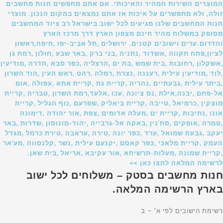
המוצרים השירות המהיר והאיכותי. אם אתם מחפשים חנות מחשבים
זולה, ולא מתפשרים על איכות אז אתם נמצאים במקום הנכון. מוצרי
חנות המחשבים שלנו מגיעים לכל ישוב בישראל רב ציוד המחשבים
מסופק במשלוח מהיר חינם מצפון הארץ דרך מרכז הארץ
והדרום.ערים וישובים קטנים. ירושלים ,תל אביב-יפו ,חיפה,ראשון
לציון,פתח תקווה ,אשדוד ,נתניה ,בני ברק ,באר שבע ,חולון ,רמת גן
,אשקלון ,רחובות ,בית שמש ,בת ים ,הרצליה ,כפר סבא ,חדרה ,מודיעין
,לוד ,מודיעין עילית ,רעננה ,נצרת ,רמלה ,רהט ,ראש העין ,הוד השרון
,ביתר עילית ,גבעתיים ,נהריה ,קריית גת ,קריית אתא ,עפולה ,אום
אל-פחם ,יבנה,אילת ,נס ציונה ,עכו ,אלעד,רמת השרון ,טבריה ,קריית
מוצקין ,כרמיאל ,טייבה ,קריית ביאליק ,שפרעם ,נוף הגליל ,קריית
אונו ,נתיבות ,קריית ים ,מעלה אדומים ,צפת ,אור יהודה ,דימונה
,טמרה ,אופקים ,סח'נין ,באקה אל-גרבייה ,יהוד-מונוסון ,שדרות ,באר
יעקב ,גבעת שמואל ,ערד ,כפר יונה ,טירה ,עראבה ,טירת כרמל ,מגדל
העמק ,קריית מלאכי ,כפר קאסם ,יקנעם עילית ,נשר ,קלנסווה ,מע'אר
,קריית שמונה ,מעלות-תרשיחא ,אור עקיבא ,אריאל ,בית שאן.
לרשימה המלאה לחצו כאן >>
חנות מחשבים בסטק – משלוחים לכל ישוב
בארץ הרשימה המלאה.
רשימת הישובים לפי א’ – ב