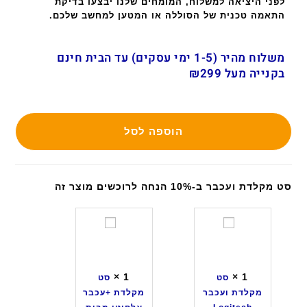
לפני היציאה למשלוח, המומחים שלנו יבצעו בדיקת
התאמה טכנית של הסוללה או המטען למחשב שלכם.
משלוח מהיר (1-5 ימי עסקים) עד הבית חינם
בקנייה מעל ₪299
הוספה לסל
סט מקלדת ועכבר ב-10% הנחה לרוכשים מוצר זה
ס
ס
ט
ט
מ
מ
ק
ק
×
1
×
1
סט
סט
ל
ל
מקלדת ועכבר
מקלדת +עכבר
ד
ד