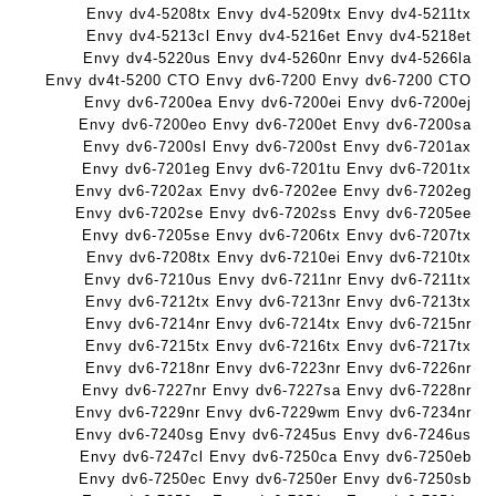
ד
ה
ב
Envy dv4-5208tx Envy dv4-5209tx Envy dv4-5211tx
ג
ב
ע
Envy dv4-5213cl Envy dv4-5216et Envy dv4-5218et
ם
ע
ב
Envy dv4-5220us Envy dv4-5260nr Envy dv4-5266la
W
Envy dv4t-5200 CTO Envy dv6-7200 Envy dv6-7200 CTO
ב
ר
K
Envy dv6-7200ea Envy dv6-7200ei Envy dv6-7200ej
ר
י
8
Envy dv6-7200eo Envy dv6-7200et Envy dv6-7200sa
י
ת
Envy dv6-7200sl Envy dv6-7200st Envy dv6-7201ax
9
ת
Envy dv6-7201eg Envy dv6-7201tu Envy dv6-7201tx
5
Envy dv6-7202ax Envy dv6-7202ee Envy dv6-7202eg
ע
Envy dv6-7202se Envy dv6-7202ss Envy dv6-7205ee
ם
Envy dv6-7205se Envy dv6-7206tx Envy dv6-7207tx
ח
Envy dv6-7208tx Envy dv6-7210ei Envy dv6-7210tx
ר
Envy dv6-7210us Envy dv6-7211nr Envy dv6-7211tx
י
Envy dv6-7212tx Envy dv6-7213nr Envy dv6-7213tx
ט
Envy dv6-7214nr Envy dv6-7214tx Envy dv6-7215nr
ה
Envy dv6-7215tx Envy dv6-7216tx Envy dv6-7217tx
ב
Envy dv6-7218nr Envy dv6-7223nr Envy dv6-7226nr
Envy dv6-7227nr Envy dv6-7227sa Envy dv6-7228nr
ע
Envy dv6-7229nr Envy dv6-7229wm Envy dv6-7234nr
ב
Envy dv6-7240sg Envy dv6-7245us Envy dv6-7246us
ר
Envy dv6-7247cl Envy dv6-7250ca Envy dv6-7250eb
י
Envy dv6-7250ec Envy dv6-7250er Envy dv6-7250sb
ת