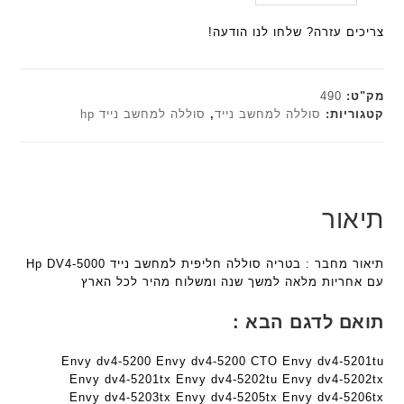
ב
היה:
הנוכחי
ל
n
a
ע
הוא:
₪179.00.
ח
צריכים עזרה? שלחו לנו הודעה!
t
n
ם
₪161.10.
ו
e
t
ח
ט
c
e
ר
י
h
c
מק"ט:
490
י
א
h
ד
קטגוריות:
סוללה למחשב נייד
,
סוללה למחשב נייד hp
ט
פ
ד
ג
ה
ו
ג
ם
ב
ר
ם
W
ע
מ
K
W
ב
ב
8
K
תיאור
ר
י
9
8
י
ת
5
9
ת
תיאור מחבר : בטריה סוללה חליפית למחשב נייד Hp DV4-5000
F
5
ע
עם אחריות מלאה למשך שנה ומשלוח מהיר לכל הארץ
a
ע
ם
n
ם
ח
תואם לדגם הבא :
t
ח
ר
e
ר
י
Envy dv4-5200 Envy dv4-5200 CTO Envy dv4-5201tu
c
י
ט
Envy dv4-5201tx Envy dv4-5202tu Envy dv4-5202tx
h
ט
ה
Envy dv4-5203tx Envy dv4-5205tx Envy dv4-5206tx