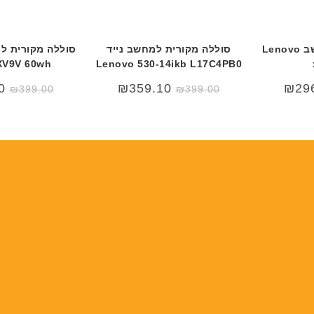
ב
ב
ע
ע
ב
ב
סוללה מקורית למחשב Lenovo
סוללה מקורית למחשב נייד
ר
ר
XV9V 60wh
Lenovo 530-14ikb L17C4PB0
י
י
0
₪
359.10
₪
29
ת
ת
₪
399.00
₪
399.00