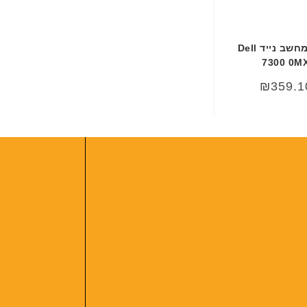
ע
ב
ר
סוללה מקורית למחשב נייד Dell
י
7300 0M
ת
₪
359.1