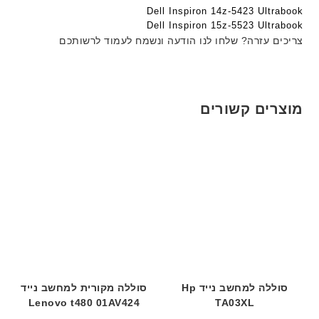
ר
ר
Dell Inspiron 14z-5423 Ultrabook
h
י
י
Dell Inspiron 15z-5523 Ultrabook
ד
ט
ט
צריכים עזרה? שלחו לנו הודעה ונשמח לעמוד לרשותכם
ג
ה
ה
ם
ב
ב
W
ע
ע
K
ב
ב
מוצרים קשורים
8
ר
ר
9
י
י
5
ת
ת
ע
ם
ח
ר
י
ט
ה
ב
ע
סוללה למחשב נייד Hp
סוללה מקורית למחשב נייד
ב
Lenovo t480 01AV424
TA03XL
ר