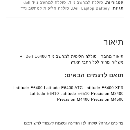
ש
ד
h
קטגוריות:
סוללה למחשב נייד
,
סוללה למחשב נייד dell
ה
ח
תגיות:
Dell Laptop Battery
,
סוללה חליפית למחשב נייד
ג
ד
ב
ו
ם
ג
ע
ר
W
ם
ב
מ
W
K
ר
ב
K
8
י
י
תיאור
8
9
ת
ת
9
5
F
ע
5
תיאור מחבר : סוללה חליפית למחשב נייד Dell E6400 +
a
ם
ע
משלוח מהיר לכל רחבי הארץ
n
ח
ם
t
ר
ח
תואם לדגמים הבאים:
e
י
ר
c
ט
י
Latitude E6400 Latitude E6400 ATG Latitude E6400 XFR
h
ה
ט
Latitude E6410 Latitude E6510 Precision M2400
ד
ב
ה
Precision M4400 Precision M4500
ג
ע
ב
ם
ב
ע
W
ר
ב
K
צריכים עזרה? שלחו לנו הודעה ונשמח לעמוד לרשותכם
י
ר
8
ת
י