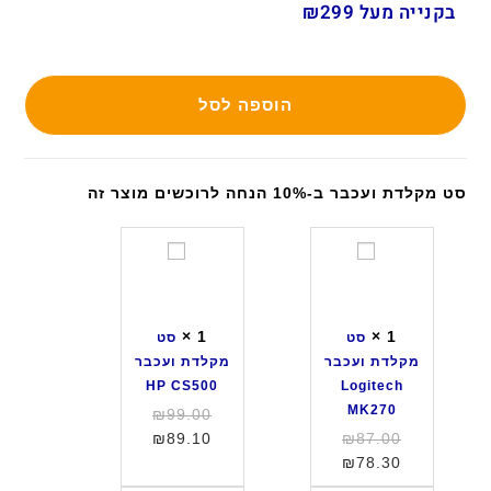
בקנייה מעל ₪299
הוספה לסל
סט מקלדת ועכבר ב-10% הנחה לרוכשים מוצר זה
ס
ס
ט
ט
מ
מ
ק
ק
×
1
×
1
סט
סט
ל
ל
מקלדת ועכבר
מקלדת ועכבר
ד
ד
HP CS500
Logitech
ת
ת
MK270
המחיר
₪
99.00
ו
ו
המחיר
המחיר
המקורי
₪
89.10
₪
87.00
ע
ע
המחיר
המקורי
היה:
הנוכחי
₪
78.30
כ
כ
היה:
הנוכחי
הוא:
₪99.00.