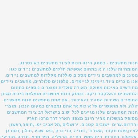
חנות מחשבים - בסטק הינה חנות לציוד מחשבים באינטרנט.
המומחיות שלנו היא בתחום אספקת חלקים למחשבים ניידים כגון
מטענים למחשבים ניידים מסכים סוללות מקלדות למחשבים ניידים.
אנו מוכרים ציוד גיימינג לגיימרים. טלפונים סלולרים, מחשבים ניידים
מחודשים באיכות מעולה! תאורה סולרית ומוצרים נוספים בתחום
המחשבים והאלקטרוניקה. בסטק חנות מחשבים מומלצת בזכות מגוון
המוצרים השירות המהיר והאיכותי. אם אתם מחפשים חנות מחשבים
זולה, ולא מתפשרים על איכות אז אתם נמצאים במקום הנכון. מוצרי
חנות המחשבים שלנו מגיעים לכל ישוב בישראל רב ציוד המחשבים
מסופק במשלוח מהיר חינם מצפון הארץ דרך מרכז הארץ
והדרום.ערים וישובים קטנים. ירושלים ,תל אביב-יפו ,חיפה,ראשון
לציון,פתח תקווה ,אשדוד ,נתניה ,בני ברק ,באר שבע ,חולון ,רמת גן
,אשקלון ,רחובות ,בית שמש ,בת ים ,הרצליה ,כפר סבא ,חדרה ,מודיעין