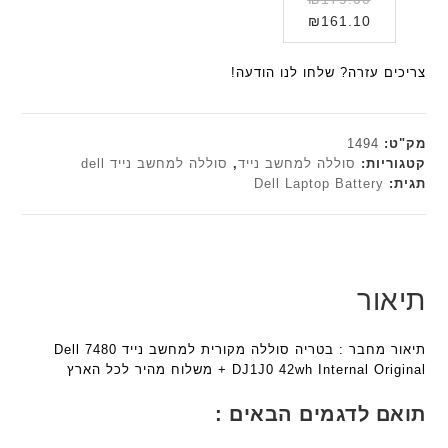
ר
ת
ת
ב
ב
המחיר
המקורי
₪
161.10
א
F
F
ע
ע
היה:
הנוכחי
ל
a
a
ש
ם
הוא:
₪179.00.
ח
צריכים עזרה? שלחו לנו הודעה!
n
n
ח
ח
₪161.10.
ו
t
t
ו
ר
ט
e
e
ר
י
י
c
c
מק"ט:
1494
ט
ב
h
h
קטגוריות:
סוללה למחשב נייד
,
סוללה למחשב נייד dell
ה
ז
תגית:
Dell Laptop Battery
ד
ד
ב
'
ג
ג
ע
מ
ם
ם
ב
ב
W
W
ר
י
K
K
י
ת
תיאור
8
8
ת
F
9
9
a
5
5
תיאור מחבר : בטריה סוללה מקורית למחשב נייד Dell 7480
n
ע
ע
DJ1J0 42wh Internal Original + משלוח מהיר לכל הארץ
t
ם
ם
e
ח
ח
תואם לדגמים הבאים :
c
ר
ר
h