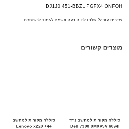
י
י
ד
DJ1J0 451-BBZL PGFX4 ONFOH
ט
ט
ג
ה
ה
ם
ב
ב
צריכים עזרה? שלחו לנו הודעה ונשמח לעמוד לרשותכם
W
ע
ע
K
ב
ב
8
ר
ר
9
י
י
מוצרים קשורים
5
ת
ת
ע
ם
ח
ר
י
ט
ה
ב
ע
ב
ר
סוללה מקורית למחשב נייד
סוללה מקורית למחשב
י
Lenovo x220 +44
Dell 7300 0MXV9V 60wh