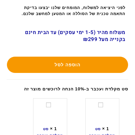
לפני היציאה למשלוח, המומחים שלנו יבצעו בדיקת
התאמה טכנית של הסוללה או המטען למחשב שלכם.
משלוח מהיר (1-5 ימי עסקים) עד הבית חינם
בקנייה מעל ₪299
הוספה לסל
סט מקלדת ועכבר ב-10% הנחה לרוכשים מוצר זה
ס
ס
ט
ט
מ
מ
ק
ק
×
1
×
1
סט
סט
ל
ל