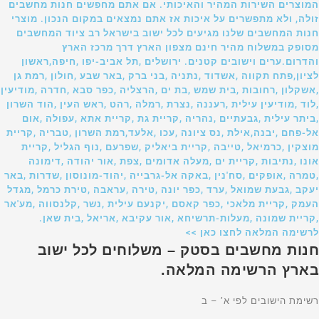
המוצרים השירות המהיר והאיכותי. אם אתם מחפשים חנות מחשבים
זולה, ולא מתפשרים על איכות אז אתם נמצאים במקום הנכון. מוצרי
חנות המחשבים שלנו מגיעים לכל ישוב בישראל רב ציוד המחשבים
מסופק במשלוח מהיר חינם מצפון הארץ דרך מרכז הארץ
והדרום.ערים וישובים קטנים. ירושלים ,תל אביב-יפו ,חיפה,ראשון
לציון,פתח תקווה ,אשדוד ,נתניה ,בני ברק ,באר שבע ,חולון ,רמת גן
,אשקלון ,רחובות ,בית שמש ,בת ים ,הרצליה ,כפר סבא ,חדרה ,מודיעין
,לוד ,מודיעין עילית ,רעננה ,נצרת ,רמלה ,רהט ,ראש העין ,הוד השרון
,ביתר עילית ,גבעתיים ,נהריה ,קריית גת ,קריית אתא ,עפולה ,אום
אל-פחם ,יבנה,אילת ,נס ציונה ,עכו ,אלעד,רמת השרון ,טבריה ,קריית
מוצקין ,כרמיאל ,טייבה ,קריית ביאליק ,שפרעם ,נוף הגליל ,קריית
אונו ,נתיבות ,קריית ים ,מעלה אדומים ,צפת ,אור יהודה ,דימונה
,טמרה ,אופקים ,סח'נין ,באקה אל-גרבייה ,יהוד-מונוסון ,שדרות ,באר
יעקב ,גבעת שמואל ,ערד ,כפר יונה ,טירה ,עראבה ,טירת כרמל ,מגדל
העמק ,קריית מלאכי ,כפר קאסם ,יקנעם עילית ,נשר ,קלנסווה ,מע'אר
,קריית שמונה ,מעלות-תרשיחא ,אור עקיבא ,אריאל ,בית שאן.
לרשימה המלאה לחצו כאן >>
חנות מחשבים בסטק – משלוחים לכל ישוב
בארץ הרשימה המלאה.
רשימת הישובים לפי א’ – ב