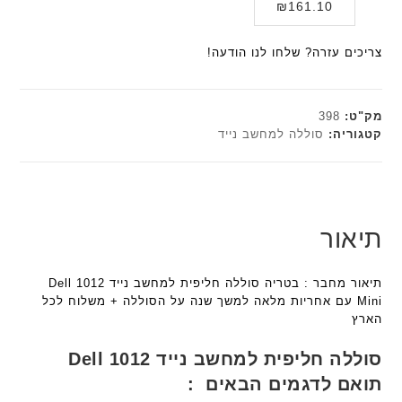
המחיר
המקורי
₪
161.10
י
א
F
F
היה:
הנוכחי
ת
ל
a
a
הוא:
₪179.00.
ח
צריכים עזרה? שלחו לנו הודעה!
n
n
₪161.10.
ו
t
t
ט
e
e
י
c
c
מק"ט:
398
ב
h
h
קטגוריה:
סוללה למחשב נייד
ז
ד
ד
'
ג
ג
מ
ם
ם
ב
W
W
י
K
K
תיאור
ת
8
8
F
9
9
תיאור מחבר : בטריה סוללה חליפית למחשב נייד Dell 1012
a
5
5
Mini עם אחריות מלאה למשך שנה על הסוללה + משלוח לכל
n
ע
ע
הארץ
t
ם
ם
e
ח
ח
סוללה חליפית למחשב נייד Dell 1012
c
ר
ר
תואם לדגמים הבאים :
h
י
י