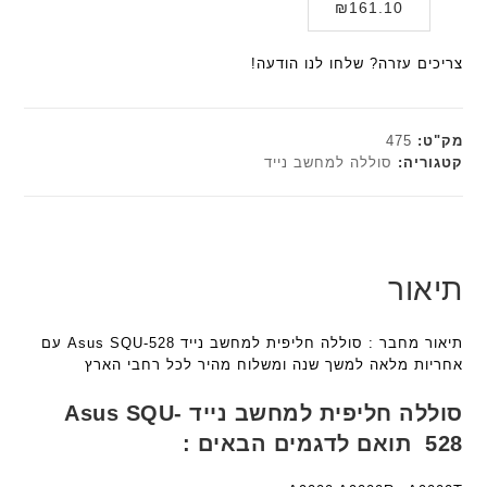
ו
המחיר
המקורי
₪
161.10
א
a
F
ב
היה:
הנוכחי
ל
n
a
ע
הוא:
₪179.00.
ח
צריכים עזרה? שלחו לנו הודעה!
t
n
ם
₪161.10.
ו
e
t
ח
ט
c
e
ר
י
h
c
מק"ט:
475
י
א
h
ד
קטגוריה:
סוללה למחשב נייד
ט
פ
ד
ג
ה
ו
ג
ם
ב
ר
ם
W
ע
מ
K
W
ב
ב
8
K
תיאור
ר
י
9
8
י
ת
5
9
ת
תיאור מחבר : סוללה חליפית למחשב נייד Asus SQU-528 עם
F
5
ע
אחריות מלאה למשך שנה ומשלוח מהיר לכל רחבי הארץ
a
ע
ם
n
ם
ח
סוללה חליפית למחשב נייד Asus SQU-
t
ח
ר
528 תואם לדגמים הבאים :
e
ר
י
c
י
ט