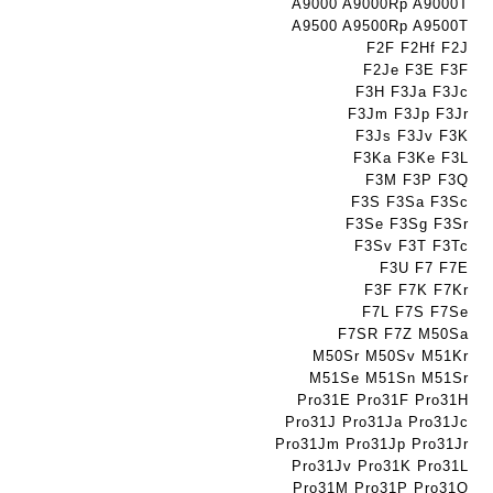
h
A9000 A9000Rp A9000T
ט
ה
A9500 A9500Rp A9500T
ד
ה
ב
F2F F2Hf F2J
ג
ב
ע
F2Je F3E F3F
ם
ע
ב
F3H F3Ja F3Jc
W
ב
ר
F3Jm F3Jp F3Jr
K
ר
י
F3Js F3Jv F3K
8
י
ת
F3Ka F3Ke F3L
9
ת
F3M F3P F3Q
5
F3S F3Sa F3Sc
ע
F3Se F3Sg F3Sr
ם
F3Sv F3T F3Tc
F3U F7 F7E
ח
F3F F7K F7Kr
ר
F7L F7S F7Se
י
F7SR F7Z M50Sa
ט
M50Sr M50Sv M51Kr
ה
M51Se M51Sn M51Sr
ב
Pro31E Pro31F Pro31H
ע
Pro31J Pro31Ja Pro31Jc
ב
Pro31Jm Pro31Jp Pro31Jr
ר
Pro31Jv Pro31K Pro31L
י
Pro31M Pro31P Pro31Q