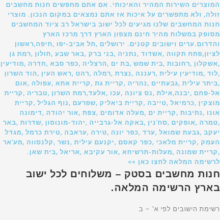
המוצרים השירות המהיר והאיכותי. אם אתם מחפשים חנות מחשבים
זולה, ולא מתפשרים על איכות אז אתם נמצאים במקום הנכון. מוצרי
חנות המחשבים שלנו מגיעים לכל ישוב בישראל רב ציוד המחשבים
מסופק במשלוח מהיר חינם מצפון הארץ דרך מרכז הארץ
והדרום.ערים וישובים קטנים. ירושלים ,תל אביב-יפו ,חיפה,ראשון
לציון,פתח תקווה ,אשדוד ,נתניה ,בני ברק ,באר שבע ,חולון ,רמת גן
,אשקלון ,רחובות ,בית שמש ,בת ים ,הרצליה ,כפר סבא ,חדרה ,מודיעין
,לוד ,מודיעין עילית ,רעננה ,נצרת ,רמלה ,רהט ,ראש העין ,הוד השרון
,ביתר עילית ,גבעתיים ,נהריה ,קריית גת ,קריית אתא ,עפולה ,אום
אל-פחם ,יבנה,אילת ,נס ציונה ,עכו ,אלעד,רמת השרון ,טבריה ,קריית
מוצקין ,כרמיאל ,טייבה ,קריית ביאליק ,שפרעם ,נוף הגליל ,קריית
אונו ,נתיבות ,קריית ים ,מעלה אדומים ,צפת ,אור יהודה ,דימונה
,טמרה ,אופקים ,סח'נין ,באקה אל-גרבייה ,יהוד-מונוסון ,שדרות ,באר
יעקב ,גבעת שמואל ,ערד ,כפר יונה ,טירה ,עראבה ,טירת כרמל ,מגדל
העמק ,קריית מלאכי ,כפר קאסם ,יקנעם עילית ,נשר ,קלנסווה ,מע'אר
,קריית שמונה ,מעלות-תרשיחא ,אור עקיבא ,אריאל ,בית שאן.
לרשימה המלאה לחצו כאן >>
חנות מחשבים בסטק – משלוחים לכל ישוב
בארץ הרשימה המלאה.
רשימת הישובים לפי א’ – ב