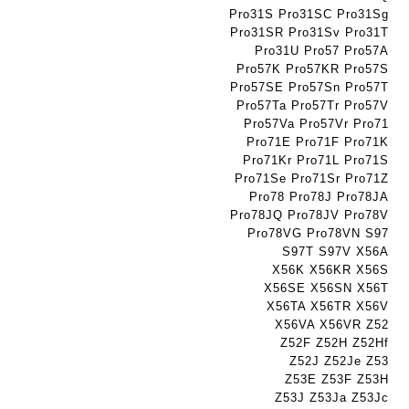
Pro31S Pro31SC Pro31Sg
ת
Pro31SR Pro31Sv Pro31T
Pro31U Pro57 Pro57A
Pro57K Pro57KR Pro57S
Pro57SE Pro57Sn Pro57T
Pro57Ta Pro57Tr Pro57V
Pro57Va Pro57Vr Pro71
Pro71E Pro71F Pro71K
Pro71Kr Pro71L Pro71S
Pro71Se Pro71Sr Pro71Z
Pro78 Pro78J Pro78JA
Pro78JQ Pro78JV Pro78V
Pro78VG Pro78VN S97
S97T S97V X56A
X56K X56KR X56S
X56SE X56SN X56T
X56TA X56TR X56V
X56VA X56VR Z52
Z52F Z52H Z52Hf
Z52J Z52Je Z53
Z53E Z53F Z53H
Z53J Z53Ja Z53Jc