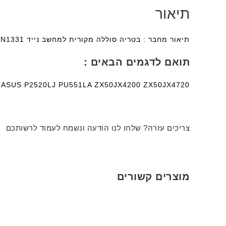
תיאור
תיאור מחבר : בטריה סוללה מקורית למחשב נייד Asus PU551 A32N1331 + אחריות מלאה לשנה ומשלוח מהיר לכל רחבי הארץ
תואם לדגמים הבאים :
ASUS P2520LJ PU551LA ZX50JX4200 ZX50JX4720
צריכים עזרה? שלחו לנו הודעה ונשמח לעמוד לרשותכם
מוצרים קשורים