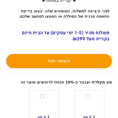
🔸 קנייה בטוחה🔸
לפני היציאה למשלוח, המומחים שלנו יבצעו בדיקת
התאמה טכנית של הסוללה או המטען למחשב שלכם.
משלוח מהיר (1-5 ימי עסקים) עד הבית חינם
בקנייה מעל ₪299
הוספה לסל
סט מקלדת ועכבר ב-10% הנחה לרוכשים מוצר זה
ס
ס
ט
ט
מ
מ
ק
ק
×
1
×
1
סט
סט