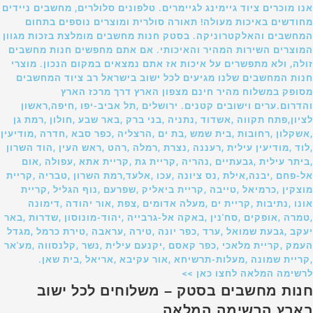
אנו מוכרים ציוד גיימינג לגיימרים. טלפונים סלולרים, מחשבים ניידים
מחודשים באיכות מעולה! תאורה סולרית ומוצרים נוספים בתחום
המחשבים והאלקטרוניקה. בסטק חנות מחשבים מומלצת בזכות מגוון
המוצרים השירות המהיר והאיכותי. אם אתם מחפשים חנות מחשבים
זולה, ולא מתפשרים על איכות אז אתם נמצאים במקום הנכון. מוצרי
חנות המחשבים שלנו מגיעים לכל ישוב בישראל רב ציוד המחשבים
מסופק במשלוח מהיר חינם מצפון הארץ דרך מרכז הארץ
והדרום.ערים וישובים קטנים. ירושלים ,תל אביב-יפו ,חיפה,ראשון
לציון,פתח תקווה ,אשדוד ,נתניה ,בני ברק ,באר שבע ,חולון ,רמת גן
,אשקלון ,רחובות ,בית שמש ,בת ים ,הרצליה ,כפר סבא ,חדרה ,מודיעין
,לוד ,מודיעין עילית ,רעננה ,נצרת ,רמלה ,רהט ,ראש העין ,הוד השרון
,ביתר עילית ,גבעתיים ,נהריה ,קריית גת ,קריית אתא ,עפולה ,אום
אל-פחם ,יבנה,אילת ,נס ציונה ,עכו ,אלעד,רמת השרון ,טבריה ,קריית
מוצקין ,כרמיאל ,טייבה ,קריית ביאליק ,שפרעם ,נוף הגליל ,קריית
אונו ,נתיבות ,קריית ים ,מעלה אדומים ,צפת ,אור יהודה ,דימונה
,טמרה ,אופקים ,סח'נין ,באקה אל-גרבייה ,יהוד-מונוסון ,שדרות ,באר
יעקב ,גבעת שמואל ,ערד ,כפר יונה ,טירה ,עראבה ,טירת כרמל ,מגדל
העמק ,קריית מלאכי ,כפר קאסם ,יקנעם עילית ,נשר ,קלנסווה ,מע'אר
,קריית שמונה ,מעלות-תרשיחא ,אור עקיבא ,אריאל ,בית שאן.
לרשימה המלאה לחצו כאן >>
חנות מחשבים בסטק – משלוחים לכל ישוב
בארץ הרשימה המלאה.