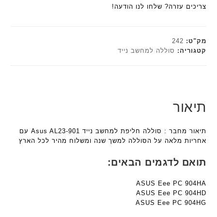
ם
הוא:
₪179.00.
ח
צריכים עזרה? שלחו לנו הודעה!
t
n
ח
ח
₪161.10.
ו
e
t
ו
ר
ט
c
e
ר
י
י
h
c
מק"ט:
242
ט
א
h
ד
קטגוריה:
סוללה למחשב נייד
ה
פ
ד
ג
ב
ו
ג
ם
ע
ר
ם
W
ב
מ
K
W
ר
ב
8
K
תיאור
י
י
9
8
ת
ת
5
9
תיאור מחבר : סוללה חליפת למחשב נייד Asus AL23-901 עם
F
5
ע
אחריות מלאה על הסוללה למשך שנה ומשלוח מהיר לכל הארץ
a
ע
ם
n
ם
ח
תואם לדגמים הבאים:
t
ח
ר
e
ר
י
ASUS Eee PC 904HA
c
י
ט
ASUS Eee PC 904HD
h
ט
ה
ASUS Eee PC 904HG
ד
ה
ב