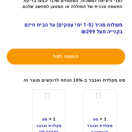
לפני היציאה למשלוח, המומחים שלנו יבצעו בדיקת
התאמה טכנית של הסוללה או המטען למחשב שלכם.
משלוח מהיר (1-5 ימי עסקים) עד הבית חינם
בקנייה מעל ₪299
הוספה לסל
סט מקלדת ועכבר ב-10% הנחה לרוכשים מוצר זה
ס
ס
ט
ט
מ
מ
ק
ק
×
1
×
1
סט
סט
ל
ל
מקלדת ועכבר
מקלדת ועכבר
ד
ד