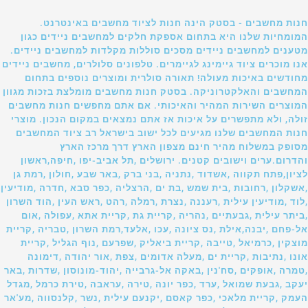
חנות מחשבים - בסטק הינה חנות לציוד מחשבים באינטרנט.
המומחיות שלנו היא בתחום אספקת חלקים למחשבים ניידים כגון
מטענים למחשבים ניידים מסכים סוללות מקלדות למחשבים ניידים.
אנו מוכרים ציוד גיימינג לגיימרים. טלפונים סלולרים, מחשבים ניידים
מחודשים באיכות מעולה! תאורה סולרית ומוצרים נוספים בתחום
המחשבים והאלקטרוניקה. בסטק חנות מחשבים מומלצת בזכות מגוון
המוצרים השירות המהיר והאיכותי. אם אתם מחפשים חנות מחשבים
זולה, ולא מתפשרים על איכות אז אתם נמצאים במקום הנכון. מוצרי
חנות המחשבים שלנו מגיעים לכל ישוב בישראל רב ציוד המחשבים
מסופק במשלוח מהיר חינם מצפון הארץ דרך מרכז הארץ
והדרום.ערים וישובים קטנים. ירושלים ,תל אביב-יפו ,חיפה,ראשון
לציון,פתח תקווה ,אשדוד ,נתניה ,בני ברק ,באר שבע ,חולון ,רמת גן
,אשקלון ,רחובות ,בית שמש ,בת ים ,הרצליה ,כפר סבא ,חדרה ,מודיעין
,לוד ,מודיעין עילית ,רעננה ,נצרת ,רמלה ,רהט ,ראש העין ,הוד השרון
,ביתר עילית ,גבעתיים ,נהריה ,קריית גת ,קריית אתא ,עפולה ,אום
אל-פחם ,יבנה,אילת ,נס ציונה ,עכו ,אלעד,רמת השרון ,טבריה ,קריית
מוצקין ,כרמיאל ,טייבה ,קריית ביאליק ,שפרעם ,נוף הגליל ,קריית
אונו ,נתיבות ,קריית ים ,מעלה אדומים ,צפת ,אור יהודה ,דימונה
,טמרה ,אופקים ,סח'נין ,באקה אל-גרבייה ,יהוד-מונוסון ,שדרות ,באר
יעקב ,גבעת שמואל ,ערד ,כפר יונה ,טירה ,עראבה ,טירת כרמל ,מגדל
העמק ,קריית מלאכי ,כפר קאסם ,יקנעם עילית ,נשר ,קלנסווה ,מע'אר