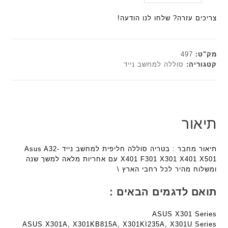
ב
היה:
הנוכחי
ל
a
a
ע
הוא:
₪179.00.
ח
צריכים עזרה? שלחו לנו הודעה!
n
n
ם
₪161.10.
ו
t
t
ח
ט
e
e
ר
י
c
c
מק"ט:
497
י
ב
h
h
קטגוריה:
סוללה למחשב נייד
ט
ז
ד
ד
ה
'
ג
ג
ב
מ
ם
ם
ע
ב
W
W
ב
י
K
K
תיאור
ר
ת
8
8
י
F
9
9
ת
תיאור מחבר : בטריה סוללה חליפית למחשב נייד Asus A32-
a
5
5
X401 F301 X301 X401 X501 עם אחריות מלאה למשך שנה
n
ע
ע
ומשלוח מהיר לכל רחבי הארץ \
t
ם
ם
e
ח
ח
תואם לדגמים הבאים :
c
ר
ר
h
י
י
ASUS X301 Series
ד
ט
ט
ASUS X301A, X301KB815A, X301KI235A, X301U Series