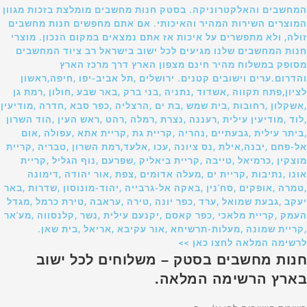
המחשבים והאלקטרוניקה. בסטק חנות מחשבים מומלצת בזכות מגוון
המוצרים השירות המהיר והאיכותי. אם אתם מחפשים חנות מחשבים
זולה, ולא מתפשרים על איכות אז אתם נמצאים במקום הנכון. מוצרי
חנות המחשבים שלנו מגיעים לכל ישוב בישראל רב ציוד המחשבים
מסופק במשלוח מהיר חינם מצפון הארץ דרך מרכז הארץ
והדרום.ערים וישובים קטנים. ירושלים ,תל אביב-יפו ,חיפה,ראשון
לציון,פתח תקווה ,אשדוד ,נתניה ,בני ברק ,באר שבע ,חולון ,רמת גן
,אשקלון ,רחובות ,בית שמש ,בת ים ,הרצליה ,כפר סבא ,חדרה ,מודיעין
,לוד ,מודיעין עילית ,רעננה ,נצרת ,רמלה ,רהט ,ראש העין ,הוד השרון
,ביתר עילית ,גבעתיים ,נהריה ,קריית גת ,קריית אתא ,עפולה ,אום
אל-פחם ,יבנה,אילת ,נס ציונה ,עכו ,אלעד,רמת השרון ,טבריה ,קריית
מוצקין ,כרמיאל ,טייבה ,קריית ביאליק ,שפרעם ,נוף הגליל ,קריית
אונו ,נתיבות ,קריית ים ,מעלה אדומים ,צפת ,אור יהודה ,דימונה
,טמרה ,אופקים ,סח'נין ,באקה אל-גרבייה ,יהוד-מונוסון ,שדרות ,באר
יעקב ,גבעת שמואל ,ערד ,כפר יונה ,טירה ,עראבה ,טירת כרמל ,מגדל
העמק ,קריית מלאכי ,כפר קאסם ,יקנעם עילית ,נשר ,קלנסווה ,מע'אר
,קריית שמונה ,מעלות-תרשיחא ,אור עקיבא ,אריאל ,בית שאן.
לרשימה המלאה לחצו כאן >>
חנות מחשבים בסטק – משלוחים לכל ישוב
בארץ הרשימה המלאה.