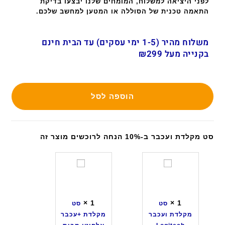
לפני היציאה למשלוח, המומחים שלנו יבצעו בדיקת
התאמה טכנית של הסוללה או המטען למחשב שלכם.
משלוח מהיר (1-5 ימי עסקים) עד הבית חינם
בקנייה מעל ₪299
הוספה לסל
סט מקלדת ועכבר ב-10% הנחה לרוכשים מוצר זה
ס
ס
ט
ט
מ
מ
ק
ק
×
1
×
1
סט
סט
ל
ל
מקלדת ועכבר
מקלדת +עכבר
ד
ד