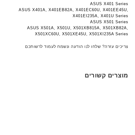
ג
ה
ה
ASUS X401 Series
ם
ב
ב
ASUS X401A, X401EB82A, X401EC60U, X401EE45U,
W
ע
ע
X401EI235A, X401U Series
K
ASUS X501 Series
ב
ב
8
ASUS X501A, X501U, X501XB815A, X501XB82A,
ר
ר
9
X501XC60U, X501XE45U, X501XI235A Series
י
י
5
ת
ת
צריכים עזרה? שלחו לנו הודעה ונשמח לעמוד לרשותכם
ע
ם
ח
ר
י
מוצרים קשורים
ט
ה
ב
ע
ב
ר
י
ת