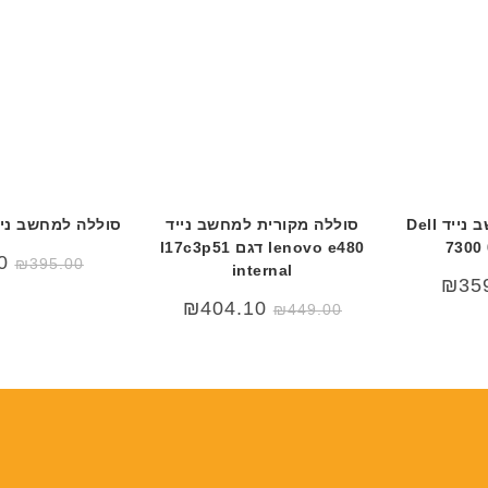
ה
ה
ב
ב
ע
ע
ב
ב
ר
ר
י
י
ת
ת
סוללה מקורית למחשב נייד Dell
סוללה מקורית למחשב נייד
סוללה למחשב נייד דל 0
7300
lenovo e480 דגם l17c3p51
0
₪
395.00
internal
₪
35
₪
404.10
₪
449.00