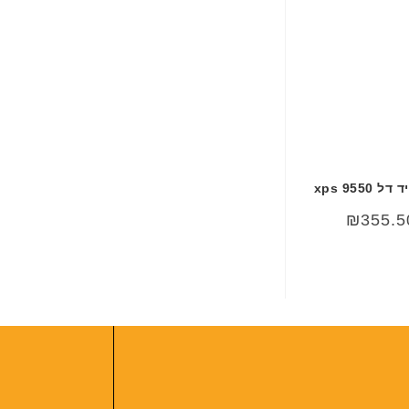
ב
ע
ב
ר
י
ת
xps 955
₪
355.5