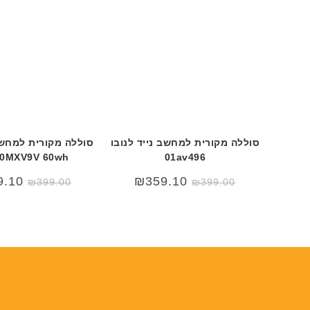
סוללה מקורית למחשב נייד לנובו
 0MXV9V 60wh
01av496
9.10
₪
359.10
₪
399.00
₪
399.00