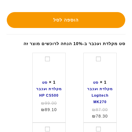
הוספה לסל
סט מקלדת ועכבר ב-10% הנחה לרוכשים מוצר זה
ס
ס
ט
ט
מ
מ
ק
ק
×
1
×
1
סט
סט
ל
ל
מקלדת ועכבר
מקלדת ועכבר
ד
ד
HP CS500
Logitech
ת
ת
MK270
המחיר
₪
99.00
ו
ו
המחיר
המחיר
המקורי
₪
89.10
₪
87.00
ע
ע
המחיר
המקורי
היה:
הנוכחי
₪
78.30
כ
כ
היה:
הנוכחי
הוא:
₪99.00.
ב
ב
הוא:
₪87.00.
₪89.10.
ס
ס
ר
ר