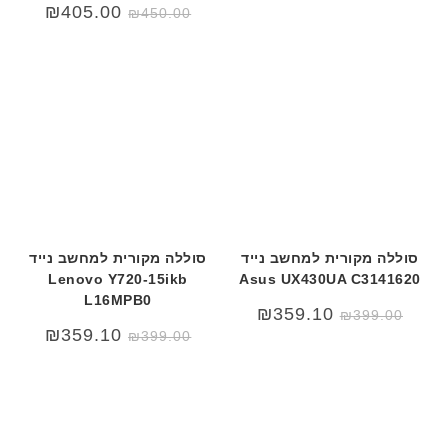
המחיר
המחיר
5
₪
405.00
₪
450.00
המקורי
הנוכחי
ע
היה:
הוא:
₪450.00.
₪499.00.
ם
ח
ר
י
ט
ה
ב
ע
ב
ר
סוללה מקורית למחשב נייד
סוללה מקורית למחשב נייד
י
Lenovo Y720-15ikb
Asus UX430UA C3141620
ת
L16MPB0
₪
359.10
₪
399.00
₪
359.10
₪
399.00