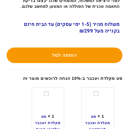
לפני היציאה למשלוח, המומחים שלנו יבצעו בדיקת
התאמה טכנית של הסוללה או המטען למחשב שלכם.
משלוח מהיר (1-5 ימי עסקים) עד הבית חינם
בקנייה מעל ₪299
הוספה לסל
סט מקלדת ועכבר ב-10% הנחה לרוכשים מוצר זה
ס
ס
ט
ט
מ
מ
ק
ק
×
1
×
1
סט
סט
ל
ל
מקלדת ועכבר
מקלדת +עכבר
ד
ד