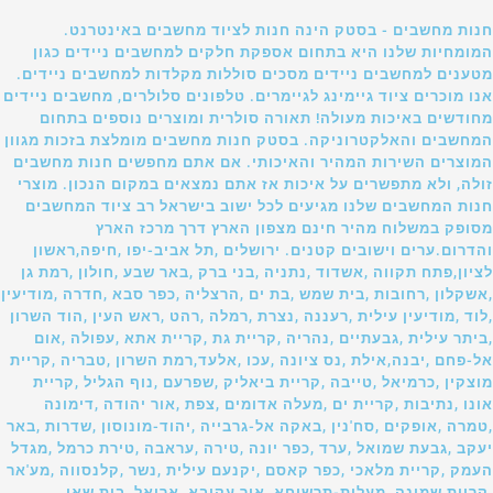
חנות מחשבים - בסטק הינה חנות לציוד מחשבים באינטרנט.
המומחיות שלנו היא בתחום אספקת חלקים למחשבים ניידים כגון
מטענים למחשבים ניידים מסכים סוללות מקלדות למחשבים ניידים.
אנו מוכרים ציוד גיימינג לגיימרים. טלפונים סלולרים, מחשבים ניידים
מחודשים באיכות מעולה! תאורה סולרית ומוצרים נוספים בתחום
המחשבים והאלקטרוניקה. בסטק חנות מחשבים מומלצת בזכות מגוון
המוצרים השירות המהיר והאיכותי. אם אתם מחפשים חנות מחשבים
זולה, ולא מתפשרים על איכות אז אתם נמצאים במקום הנכון. מוצרי
חנות המחשבים שלנו מגיעים לכל ישוב בישראל רב ציוד המחשבים
מסופק במשלוח מהיר חינם מצפון הארץ דרך מרכז הארץ
והדרום.ערים וישובים קטנים. ירושלים ,תל אביב-יפו ,חיפה,ראשון
לציון,פתח תקווה ,אשדוד ,נתניה ,בני ברק ,באר שבע ,חולון ,רמת גן
,אשקלון ,רחובות ,בית שמש ,בת ים ,הרצליה ,כפר סבא ,חדרה ,מודיעין
,לוד ,מודיעין עילית ,רעננה ,נצרת ,רמלה ,רהט ,ראש העין ,הוד השרון
,ביתר עילית ,גבעתיים ,נהריה ,קריית גת ,קריית אתא ,עפולה ,אום
אל-פחם ,יבנה,אילת ,נס ציונה ,עכו ,אלעד,רמת השרון ,טבריה ,קריית
מוצקין ,כרמיאל ,טייבה ,קריית ביאליק ,שפרעם ,נוף הגליל ,קריית
אונו ,נתיבות ,קריית ים ,מעלה אדומים ,צפת ,אור יהודה ,דימונה
,טמרה ,אופקים ,סח'נין ,באקה אל-גרבייה ,יהוד-מונוסון ,שדרות ,באר
יעקב ,גבעת שמואל ,ערד ,כפר יונה ,טירה ,עראבה ,טירת כרמל ,מגדל
העמק ,קריית מלאכי ,כפר קאסם ,יקנעם עילית ,נשר ,קלנסווה ,מע'אר
,קריית שמונה ,מעלות-תרשיחא ,אור עקיבא ,אריאל ,בית שאן.