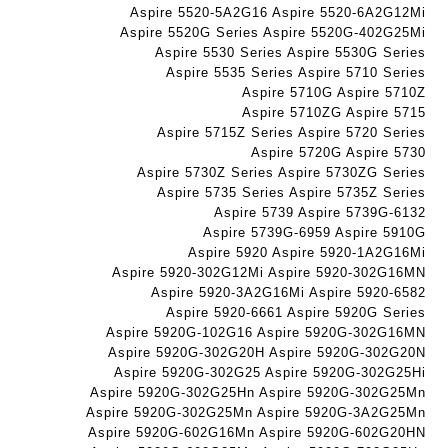
ג
ה
ה
Aspire 5520-5A2G16 Aspire 5520-6A2G12Mi
ם
ב
ב
Aspire 5520G Series Aspire 5520G-402G25Mi
W
ע
ע
Aspire 5530 Series Aspire 5530G Series
K
Aspire 5535 Series Aspire 5710 Series
ב
ב
8
Aspire 5710G Aspire 5710Z
ר
ר
9
Aspire 5710ZG Aspire 5715
י
י
Aspire 5715Z Series Aspire 5720 Series
5
ת
ת
Aspire 5720G Aspire 5730
ע
Aspire 5730Z Series Aspire 5730ZG Series
ם
Aspire 5735 Series Aspire 5735Z Series
ח
Aspire 5739 Aspire 5739G-6132
ר
Aspire 5739G-6959 Aspire 5910G
י
Aspire 5920 Aspire 5920-1A2G16Mi
ט
Aspire 5920-302G12Mi Aspire 5920-302G16MN
ה
Aspire 5920-3A2G16Mi Aspire 5920-6582
ב
Aspire 5920-6661 Aspire 5920G Series
ע
Aspire 5920G-102G16 Aspire 5920G-302G16MN
Aspire 5920G-302G20H Aspire 5920G-302G20N
ב
Aspire 5920G-302G25 Aspire 5920G-302G25Hi
ר
Aspire 5920G-302G25Hn Aspire 5920G-302G25Mn
י
Aspire 5920G-302G25Mn Aspire 5920G-3A2G25Mn
ת
Aspire 5920G-602G16Mn Aspire 5920G-602G20HN