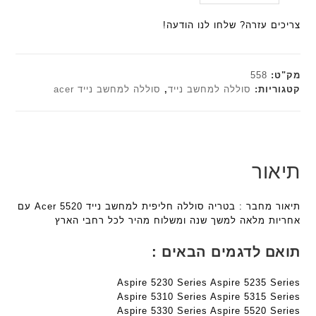
ב
היה:
הנוכחי
ל
a
a
ע
הוא:
₪179.00.
ח
צריכים עזרה? שלחו לנו הודעה!
n
n
ם
₪161.10.
ו
t
t
ח
ט
e
e
ר
י
c
c
מק"ט:
558
י
ב
h
h
קטגוריות:
סוללה למחשב נייד
,
סוללה למחשב נייד acer
ט
ז
ד
ד
ה
'
ג
ג
ב
מ
ם
ם
ע
ב
W
W
ב
י
K
K
תיאור
ר
ת
8
8
י
F
9
9
ת
תיאור מחבר : בטריה סוללה חליפית למחשב נייד Acer 5520 עם
a
5
5
אחריות מלאה למשך שנה ומשלוח מהיר לכל רחבי הארץ
n
ע
ע
t
ם
ם
תואם לדגמים הבאים :
e
ח
ח
c
ר
ר
Aspire 5230 Series Aspire 5235 Series
h
י
י
Aspire 5310 Series Aspire 5315 Series
ד
ט
ט
Aspire 5330 Series Aspire 5520 Series