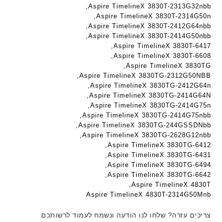
Aspire TimelineX 3830T-2313G32nbb,
ם
ב
ב
Aspire TimelineX 3830T-2314G50n,
W
ע
ע
Aspire TimelineX 3830T-2412G64nbb,
K
ב
ב
Aspire TimelineX 3830T-2414G50nbb,
8
ר
ר
Aspire TimelineX 3830T-6417,
9
י
י
Aspire TimelineX 3830T-6608,
5
ת
ת
Aspire TimelineX 3830TG,
ע
Aspire TimelineX 3830TG-2312G50NBB,
ם
Aspire TimelineX 3830TG-2412G64n,
ח
Aspire TimelineX 3830TG-2414G64N,
Aspire TimelineX 3830TG-2414G75n,
ר
Aspire TimelineX 3830TG-2414G75nbb,
י
Aspire TimelineX 3830TG-244GSSDNbb,
ט
Aspire TimelineX 3830TG-2628G12nbb,
ה
Aspire TimelineX 3830TG-6412,
ב
Aspire TimelineX 3830TG-6431,
ע
Aspire TimelineX 3830TG-6494,
ב
Aspire TimelineX 3830TG-6642,
ר
Aspire TimelineX 4830T,
י
Aspire TimelineX 4830T-2314G50Mnb
ת
צריכים עזרה? שלחו לנו הודעה ונשמח לעמוד לרשותכם