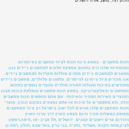
תלתן 137, מושב אורה ירושלים
חנות מחשבים - בסטק הינה חנות לציוד מחשבים באינטרנט.
המומחיות שלנו היא בתחום אספקת חלקים למחשבים ניידים כגון
מטענים למחשבים ניידים מסכים סוללות מקלדות למחשבים ניידים.
אנו מוכרים ציוד גיימינג לגיימרים. טלפונים סלולרים, מחשבים ניידים
מחודשים באיכות מעולה! תאורה סולרית ומוצרים נוספים בתחום
המחשבים והאלקטרוניקה. בסטק חנות מחשבים מומלצת בזכות מגוון
המוצרים השירות המהיר והאיכותי. אם אתם מחפשים חנות מחשבים
זולה, ולא מתפשרים על איכות אז אתם נמצאים במקום הנכון. מוצרי
חנות המחשבים שלנו מגיעים לכל ישוב בישראל רב ציוד המחשבים
מסופק במשלוח מהיר חינם מצפון הארץ דרך מרכז הארץ
והדרום.ערים וישובים קטנים. ירושלים ,תל אביב-יפו ,חיפה,ראשון
לציון,פתח תקווה ,אשדוד ,נתניה ,בני ברק ,באר שבע ,חולון ,רמת גן