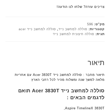
ל
a
a
ע
הוא:
₪179.00.
ח
צריכים עזרה? שלחו לנו הודעה!
n
n
ם
₪161.10.
ו
t
t
ח
ט
e
e
ר
י
c
c
מק"ט:
596
י
ב
h
h
קטגוריות:
סוללה למחשב נייד
,
סוללה למחשב נייד acer
ט
ז
תגית:
סוללה חיצונית למחשב נייד
ד
ד
ה
'
ג
ג
ב
מ
ם
ם
ע
ב
W
W
ב
י
K
K
ר
ת
תיאור
8
8
י
F
9
9
ת
a
5
5
תיאור מחבר : סוללה למחשב נייד Acer 3830T עם אחריות
n
ע
ע
מלאה למשך שנה ומשלוח מהיר לכל רחבי הארץ
t
ם
ם
e
ח
ח
סוללה למחשב נייד Acer 3830T תואם
c
ר
ר
לדגמים הבאים :
h
י
י
ד
ט
ט
Aspire TimelineX 3830T,
ג
ה
ה