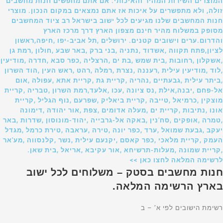
המוצרים השירות המהיר והאיכותי. אם אתם מחפשים חנות מחשבים
זולה, ולא מתפשרים על איכות אז אתם נמצאים במקום הנכון. מוצרי
חנות המחשבים שלנו מגיעים לכל ישוב בישראל רב ציוד המחשבים
מסופק במשלוח מהיר חינם מצפון הארץ דרך מרכז הארץ
והדרום.ערים וישובים קטנים. ירושלים ,תל אביב-יפו ,חיפה,ראשון
לציון,פתח תקווה ,אשדוד ,נתניה ,בני ברק ,באר שבע ,חולון ,רמת גן
,אשקלון ,רחובות ,בית שמש ,בת ים ,הרצליה ,כפר סבא ,חדרה ,מודיעין
,לוד ,מודיעין עילית ,רעננה ,נצרת ,רמלה ,רהט ,ראש העין ,הוד השרון
,ביתר עילית ,גבעתיים ,נהריה ,קריית גת ,קריית אתא ,עפולה ,אום
אל-פחם ,יבנה,אילת ,נס ציונה ,עכו ,אלעד,רמת השרון ,טבריה ,קריית
מוצקין ,כרמיאל ,טייבה ,קריית ביאליק ,שפרעם ,נוף הגליל ,קריית
אונו ,נתיבות ,קריית ים ,מעלה אדומים ,צפת ,אור יהודה ,דימונה
,טמרה ,אופקים ,סח'נין ,באקה אל-גרבייה ,יהוד-מונוסון ,שדרות ,באר
יעקב ,גבעת שמואל ,ערד ,כפר יונה ,טירה ,עראבה ,טירת כרמל ,מגדל
העמק ,קריית מלאכי ,כפר קאסם ,יקנעם עילית ,נשר ,קלנסווה ,מע'אר
,קריית שמונה ,מעלות-תרשיחא ,אור עקיבא ,אריאל ,בית שאן.
לרשימה המלאה לחצו כאן >>
חנות מחשבים בסטק – משלוחים לכל ישוב
בארץ הרשימה המלאה.
רשימת הישובים לפי א’ – ב